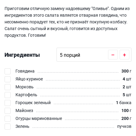
Приготовим отличную замену надоевшему "Оливье". Одним из
ингредиентов этого салата является отварная говядина, что
несомненно порадует тех, кто не признаёт покупную колбасу.
Салат очень сытный и вкусный, готовится из доступных
продуктов. Готовим!
Ингредиенты
–
+
Говядина
300
г
Яйцо куриное
4
шт
Морковь
2
шт
Картофель
5
шт
Горошек зеленый
1
банка
Майонез
100
г
Огурцы маринованные
200
г
Зелень
пучков