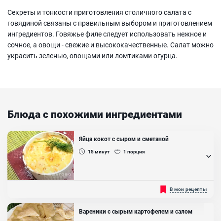
Секреты и тонкости приготовления столичного салата с
говядиной связаны с правильным выбором и приготовлением
ингредиентов. Говяжье филе следует использовать нежное и
сочное, а овощи - свежие и высококачественные. Салат можно
украсить зеленью, овощами или ломтиками огурца.
Блюда с похожими ингредиентами
Яйца кокот с сыром и сметаной
15
минут
1
порция
Когда хочется порадовать своих близких оригинальным, вкусным
В мои рецепты
завтраком, приготовьте для них яйца кокот. Несмотря на такое
французское название, блюдо в домашних условиях готовится
очень быстро, просто и станет изысканной альтернативой
Вареники с сырым картофелем и салом
обычной яичнице. Яйца запекаются в духовке, в сочетании с