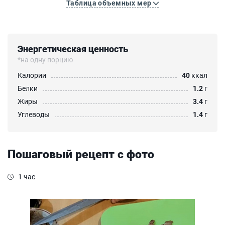
Таблица объемных мер
Энергетическая ценность
*на одну порцию
Калории
40
ккал
Белки
1.2
г
Жиры
3.4
г
Углеводы
1.4
г
Пошаговый рецепт с фото
1 час