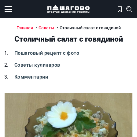
Открыть меню
Главная
Салаты
Столичный салат с говядиной
Столичный салат с говядиной
Пошаговый рецепт с фото
Советы кулинаров
Комментарии
Столичный салат с говядиной
С