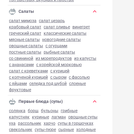
Салаты
салат мимоза
салат цезарь
крабовый салат
салат оливье
винегрет
греческий салат
классические салаты
мясные салаты
новогодние салаты
овощные салаты
с огурцами
постные салаты
рыбные салаты
со свининой
из морепродуктов
из капусты
с ананасами
с корейской морковью
салат с креветками
с курицей
с копченой курицей
с сыром
с фасолью
с яйцами
селедка под шубой
слоеные
фруктовые
Первые блюда (супы)
солянка
борщ
бульоны
грибные
капустняк
куриные
лагман
овощные супы
уха
рассольник
харчо
супы в горшочках
свекольник
супы-пюре
сырные
холодные