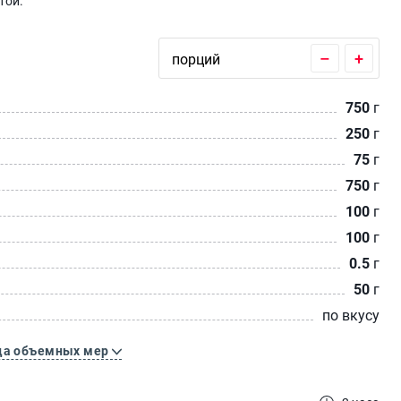
той.
–
+
750
г
250
г
75
г
750
г
100
г
100
г
0.5
г
50
г
по вкусу
ца объемных мер