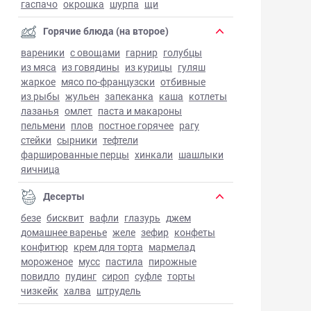
гаспачо
окрошка
шурпа
щи
Горячие блюда (на второе)
вареники
с овощами
гарнир
голубцы
из мяса
из говядины
из курицы
гуляш
жаркое
мясо по-французски
отбивные
из рыбы
жульен
запеканка
каша
котлеты
лазанья
омлет
паста и макароны
пельмени
плов
постное горячее
рагу
стейки
сырники
тефтели
фаршированные перцы
хинкали
шашлыки
яичница
Десерты
безе
бисквит
вафли
глазурь
джем
домашнее варенье
желе
зефир
конфеты
конфитюр
крем для торта
мармелад
мороженое
мусс
пастила
пирожные
повидло
пудинг
сироп
суфле
торты
чизкейк
халва
штрудель