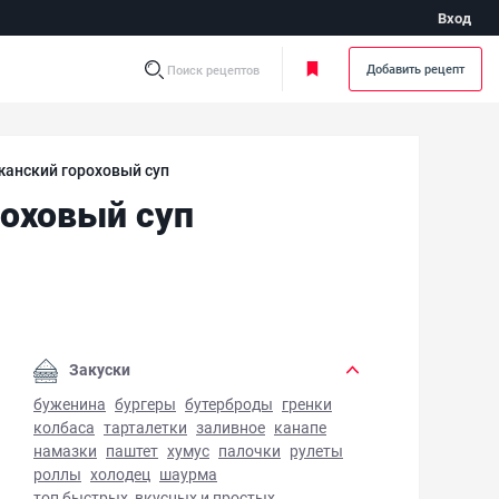
Вход
Добавить рецепт
Поиск рецептов
жанский гороховый суп
роховый суп
и в горшочке - азербайджанский гороховый суп - фото го
Закуски
буженина
бургеры
бутерброды
гренки
колбаса
тарталетки
заливное
канапе
намазки
паштет
хумус
палочки
рулеты
роллы
холодец
шаурма
топ быстрых, вкусных и простых