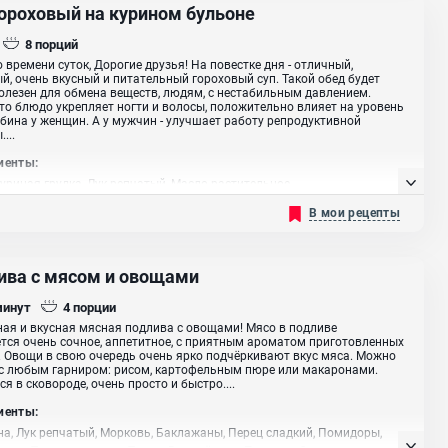
гороховый на курином бульоне
8
порций
 времени суток, Дорогие друзья! На повестке дня - отличный,
й, очень вкусный и питательный гороховый суп. Такой обед будет
олезен для обмена веществ, людям, с нестабильным давлением.
это блюдо укрепляет ногти и волосы, положительно влияет на уровень
бина у женщин. А у мужчин - улучшает работу репродуктивной
...
иенты:
Куриная грудка, Лук репчатый, Масло растительное
В мои рецепты
ива с мясом и овощами
минут
4
порции
ая и вкусная мясная подлива с овощами! Мясо в подливе
тся очень сочное, аппетитное, с приятным ароматом приготовленных
 Овощи в свою очередь очень ярко подчёркивают вкус мяса. Можно
с любым гарниром: рисом, картофельным пюре или макаронами.
ся в сковороде, очень просто и быстро....
иенты:
а, Лук репчатый, Морковь, Баклажаны, Перец сладкий, Помидоры,