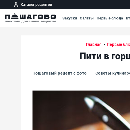
Каталог рецептов
Закуски
Салаты
Первые блюда
В
Главная
Первые бл
Пити в гор
Пошаговый рецепт с фото
Советы кулинар
Пити в горшочке - азербайджанский горохо