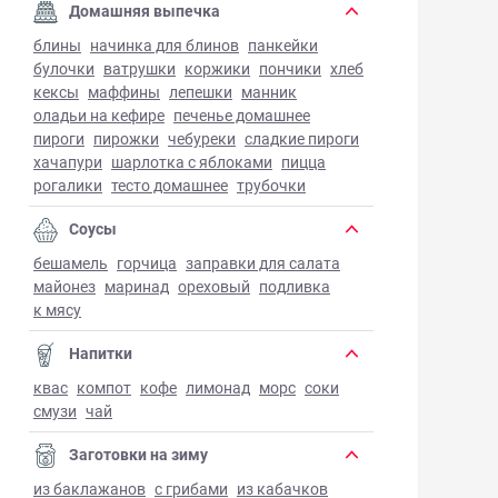
Домашняя выпечка
блины
начинка для блинов
панкейки
булочки
ватрушки
коржики
пончики
хлеб
кексы
маффины
лепешки
манник
оладьи на кефире
печенье домашнее
пироги
пирожки
чебуреки
сладкие пироги
хачапури
шарлотка с яблоками
пицца
рогалики
тесто домашнее
трубочки
Соусы
бешамель
горчица
заправки для салата
майонез
маринад
ореховый
подливка
к мясу
Напитки
квас
компот
кофе
лимонад
морс
соки
смузи
чай
Заготовки на зиму
из баклажанов
с грибами
из кабачков