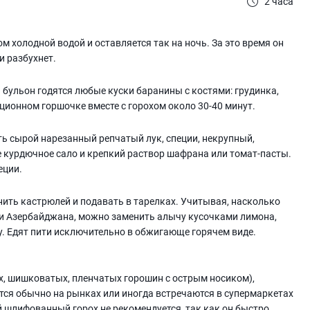
2 часа
м холодной водой и оставляется так на ночь. За это время он
и разбухнет.
 бульон годятся любые куски баранины с костями: грудинка,
орционном горшочке вместе с горохом около 30-40 минут.
ть сырой нарезанный репчатый лук, специи, некрупный,
е курдючное сало и крепкий раствор шафрана или томат-пасты.
еции.
ить кастрюлей и подавать в тарелках. Учитывая, насколько
и Азербайджана, можно заменить алычу кусочками лимона,
. Едят пити исключительно в обжигающе горячем виде.
ых, шишковатых, пленчатых горошин с острым носиком),
ется обычно на рынках или иногда встречаются в супермаркетах
 шлифованный горох не рекомендуется, так как он быстро