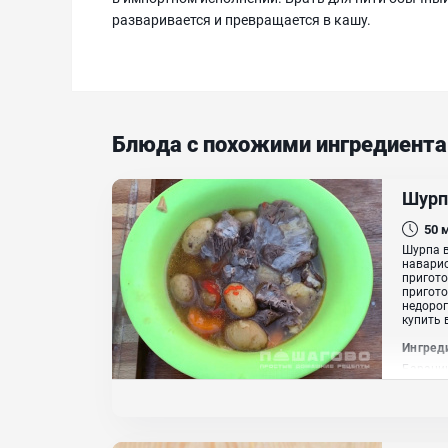
разваривается и превращается в кашу.
Блюда с похожими ингредиент
Шурп
50
Шурпа в
наварис
пригото
пригото
недорог
купить 
Ингред
Баранин
Понадо