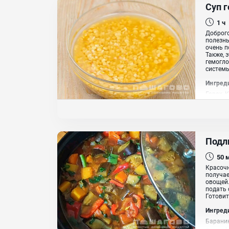
Суп 
1 ч
Доброго
полезны
очень п
Также, 
гемогло
системы.
Ингред
Горох, 
Подл
50
Красочн
получае
овощей.
подать 
Готовит
Ингред
Баранин