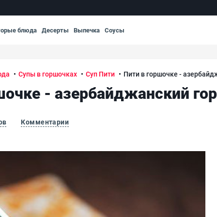
торые блюда
Десерты
Выпечка
Соусы
юда
Супы в горшочках
Суп Пити
Пити в горшочке - азербайд
шочке - азербайджанский го
ов
Комментарии
вый суп
Пит