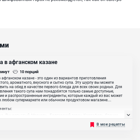
ами
а в афганском казане
минут
10
порций
 афганском казане - это один из вариантов приготовления
того, ароматного, вкусного и сытно супа. Эту шурпу вы можете
вить на обед в качестве первого блюда для всех своих родных. Для
вления такого супа нам понадобятся только самые доступные,
ие и распространенные ингредиенты, которые каждый из вас может
в любом супермаркете или обычном продуктовом магазине....
иенты:
а, Лук репчатый, Морковь , Болгарский перец, Картофель, Специи
В мои рецепты
бятся:
Казан