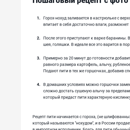
Пошаговый рецепт с фото
Горох-нохуд заливается в кастрюльке с верхо
впитает в себя достаточно влаги, размокнет 
После этого приступают к варке баранины. В
шея, голяшки. В идеале все это варится в п
Примерно за 20 минут до готовности добави
равного размера картофель, алычу, рублено
Подают пити в тех же горшочках, добавив сп
В домашних условиях можно горшочки замен
сложно достать сушеную алычу за пределам
который придаст пити характерную кислинку
Рецепт пити начинается с гороха, (не шлифованн
который называются "нохудом", и в России прода
в импортном исполнении. Брать для пити обычный