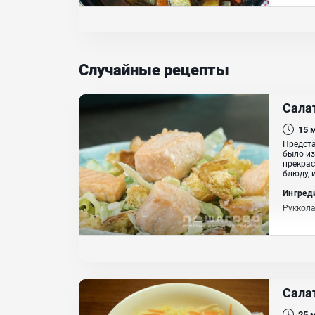
Соевый 
Масло 
Случайные рецепты
Сала
15
Предста
было из
прекрас
блюду, 
Ингред
Руккола
Салат
25