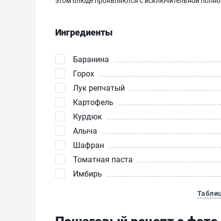
этом блюде проявляются с исключительной полно
Ингредиенты
Баранина
Горох
Лук репчатый
Картофель
Курдюк
Алыча
Шафран
Томатная паста
Имбирь
Табли