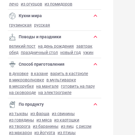
лечо
из огурцов
из помидоров
Кухни мира
грузинская
русская
Поводы и праздники
великий пост
на день рождения
завтрак
обед
праздничный стол
новый год
ужин
Способ приготовления
в духовке
в казане
варить в кастрюле
в микроволновке
в мультиварке
в мясорубке
на мангале
готовить на пару
на сковороде
на электрогриле
По продукту
из тыквы
из фарша
из свинины
из говядины
из мяса
из картошки
из творога
из баранины
из яиц
с рисом
из макарон
из йогурта
из птицы