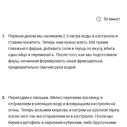
50 минут
Первым делом мы наливаем 2.5 литра воды в кастрюлю и
ставим закипать. Теперь нам нужно взять 300 грамм
говяжьего фарша, добавить соли и перца по вкусу, вбить
одно яйцо и перемешать. После того, как мы подготовили
фарш, начинаем формировать наши фрикадельки,
предварительно смочив руки водой.
Переходим к овощам. Мелко нарезаем луковицу и
отправляем в кипящую воду и возвращаем кастрюлю на
огонь. Теперь возьмем морковь и натрем на крупной терке,
после чего так же отправляем ее в кастрюлю. После мы
берем картофель и нарезаем кубиками, либо брусочками.