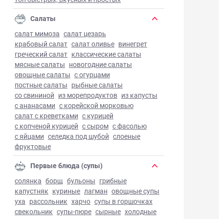
Салаты
салат мимоза
салат цезарь
крабовый салат
салат оливье
винегрет
греческий салат
классические салаты
мясные салаты
новогодние салаты
овощные салаты
с огурцами
постные салаты
рыбные салаты
со свининой
из морепродуктов
из капусты
с ананасами
с корейской морковью
салат с креветками
с курицей
с копченой курицей
с сыром
с фасолью
с яйцами
селедка под шубой
слоеные
фруктовые
Первые блюда (супы)
солянка
борщ
бульоны
грибные
капустняк
куриные
лагман
овощные супы
уха
рассольник
харчо
супы в горшочках
свекольник
супы-пюре
сырные
холодные