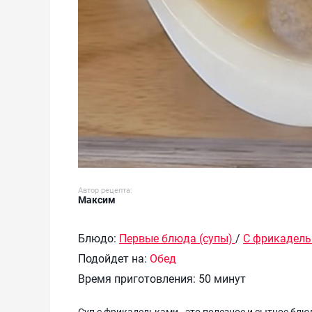
Автор рецепта:
Максим
Блюдо:
Первые блюда (супы)
/
С фрикадел
Подойдет на:
Обед
Время приготовления:
50 минут
Суп с фрикадельками - это полезное и сытное блю