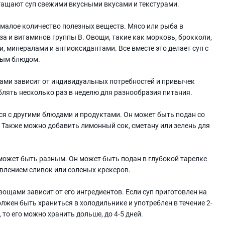
ащают суп свежими вкусными вкусами и текстурами.
малое количество полезных веществ. Мясо или рыба в
а и витаминов группы В. Овощи, такие как морковь, брокколи,
, минералами и антиоксидантами. Все вместе это делает суп с
ным блюдом.
ами зависит от индивидуальных потребностей и привычек
лять несколько раз в неделю для разнообразия питания.
я с другими блюдами и продуктами. Он может быть подан со
 Также можно добавить лимонный сок, сметану или зелень для
может быть разным. Он может быть подан в глубокой тарелке
авлением сливок или соленых крекеров.
вощами зависит от его ингредиентов. Если суп приготовлен на
лжен быть храниться в холодильнике и употреблен в течение 2-
 то его можно хранить дольше, до 4-5 дней.