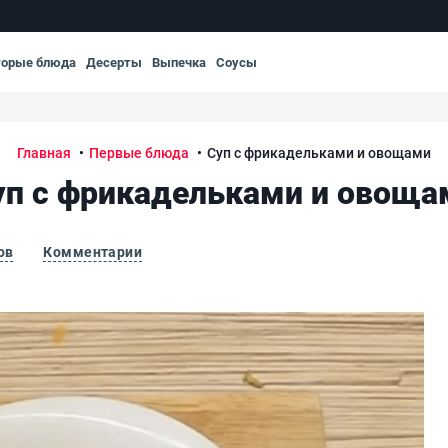
торые блюда
Десерты
Выпечка
Соусы
Главная
Первые блюда
Суп с фрикадельками и овощами
уп с фрикадельками и овоща
ов
Комментарии
Су