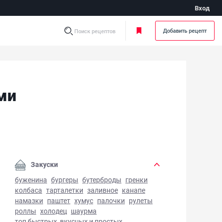
Вход
Добавить рецепт
Поиск рецептов
ми
п с фрикадельками и овощами - фото готового блюда
Закуски
буженина
бургеры
бутерброды
гренки
колбаса
тарталетки
заливное
канапе
намазки
паштет
хумус
палочки
рулеты
роллы
холодец
шаурма
топ быстрых, вкусных и простых