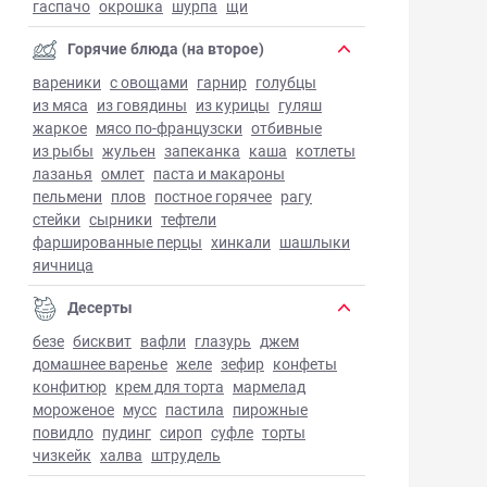
гаспачо
окрошка
шурпа
щи
Горячие блюда (на второе)
вареники
с овощами
гарнир
голубцы
из мяса
из говядины
из курицы
гуляш
жаркое
мясо по-французски
отбивные
из рыбы
жульен
запеканка
каша
котлеты
лазанья
омлет
паста и макароны
пельмени
плов
постное горячее
рагу
стейки
сырники
тефтели
фаршированные перцы
хинкали
шашлыки
яичница
Десерты
безе
бисквит
вафли
глазурь
джем
домашнее варенье
желе
зефир
конфеты
конфитюр
крем для торта
мармелад
мороженое
мусс
пастила
пирожные
повидло
пудинг
сироп
суфле
торты
чизкейк
халва
штрудель