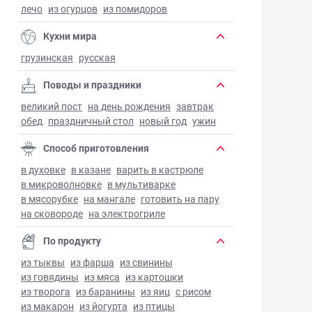
лечо
из огурцов
из помидоров
Кухни мира
грузинская
русская
Поводы и праздники
великий пост
на день рождения
завтрак
обед
праздничный стол
новый год
ужин
Способ приготовления
в духовке
в казане
варить в кастрюле
в микроволновке
в мультиварке
в мясорубке
на мангале
готовить на пару
на сковороде
на электрогриле
По продукту
из тыквы
из фарша
из свинины
из говядины
из мяса
из картошки
из творога
из баранины
из яиц
с рисом
из макарон
из йогурта
из птицы