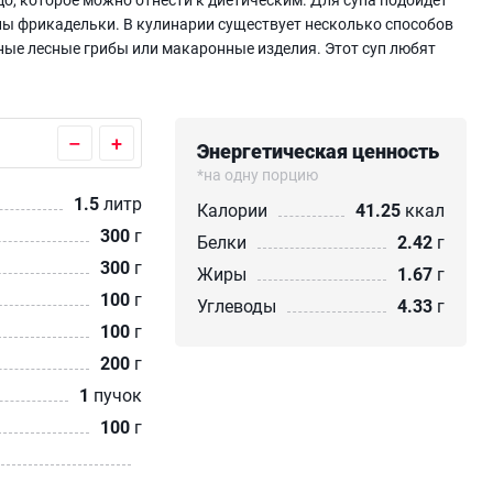
ны фрикадельки. В кулинарии существует несколько способов
тные лесные грибы или макаронные изделия. Этот суп любят
–
+
Энергетическая ценность
*на одну порцию
1.5
литр
Калории
41.25
ккал
300
г
Белки
2.42
г
300
г
Жиры
1.67
г
100
г
Углеводы
4.33
г
100
г
200
г
1
пучок
100
г