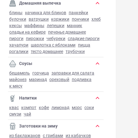
Домашняя выпечка
блины
начинка для блинов
панкейки
булочки
ватрушки
коржики
пончики
хлеб
кексы
маффины
лепешки
манник
оладьи на кефире
печенье домашнее
пироги
пирожки
чебуреки
сладкие пироги
хачапури
шарлотка с яблоками
пицца
рогалики
тесто домашнее
трубочки
Соусы
бешамель
горчица
заправки для салата
майонез
маринад
ореховый
подливка
к мясу
Напитки
квас
компот
кофе
лимонад
морс
соки
смузи
чай
Заготовки на зиму
из баклажанов
с грибами
из кабачков