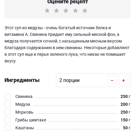
Оцените рецепт
Этот суп из медузы - очень богатый источник белка и
витамина А. Свинина придает ему сильный мясной фон, а
медуза получается сочной, с насыщенным мясным вкусом
благодаря содержанию в нем свинины. Некоторые добавляют
в этот суп еще и перья зеленого лука, что никак не помешает
вкусу.
Ингредиенты
–
+
Свинина
250
г
Медуза
200
г
Морковь
250
г
Грибы шиитаке
150
г
Каштаны
50
г