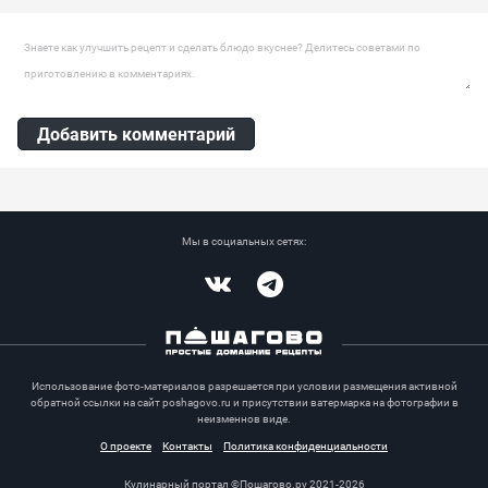
Ингредиенты:
Пеленгас, Лук репчатый, Сахар, Кориандр молотый, Острый перец,
Оставить комментарий
Чеснок, Уксусная эссенция 70%, Масло растительное
Добавить комментарий
Мы в социальных сетях:
Vkontakte
Telegram
Использование фото-материалов разрешается при условии размещения активной
обратной ссылки на сайт poshagovo.ru и присутствии ватермарка на фотографии в
неизменнов виде.
О проекте
Контакты
Политика конфиденциальности
Кулинарный портал ©Пошагово.ру 2021-2026