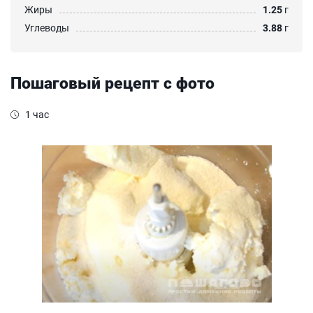
Жиры
1.25
г
Углеводы
3.88
г
Пошаговый рецепт с фото
1 час