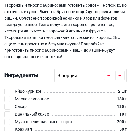
Творожный пирог с абрикосами готовить совсем не сложно, но
это очень вкусно. Вместо абрикосов подойдут персики, сливы,
вишни. Сочетание творожной начинки и ягод или фруктов
всегда успешное! Тесто получается хорошо пропеченное,
несмотря на тяжесть творожной начинки и фруктов.
Творожная начинка не отслаивается, держится хорошо. Это
еще очень ароматно и безумно вкусно! Попробуйте
приготовить пирог с абрикосами и ваши домашние будут
очень довольны и счастливы!
Ингредиенты
–
+
Яйцо куриное
2
шт
Масло сливочное
130
г
Сахар
130
г
Ванильный сахар
10
г
Мука пшеничная высш. сорта
200
г
Крахмал
50
г