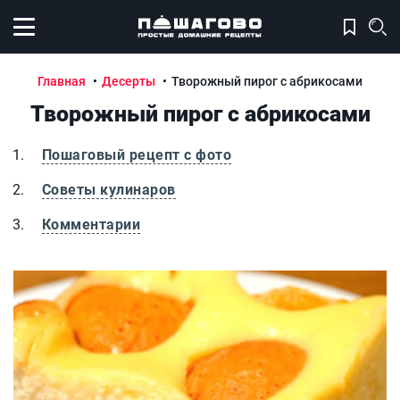
Открыть меню
Главная
Десерты
Творожный пирог с абрикосами
Творожный пирог с абрикосами
Пошаговый рецепт с фото
Советы кулинаров
Комментарии
Творожный пирог с абрикосами
Т