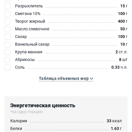
Разрыхлитель
15
г
Сметана 10%
100
г
Творог жирный
400
г
Масло сливочное
50
г
Сахар
100
г
Ванильный сахар
10
г
Крупа манная
2
ст.л.
Абрикосы
8
шт
Соль
0.33
ч.л.
Таблица объемных мер
Энергетическая ценность
*на одну порцию
Калории
33
ккал
Белки
1.63
г