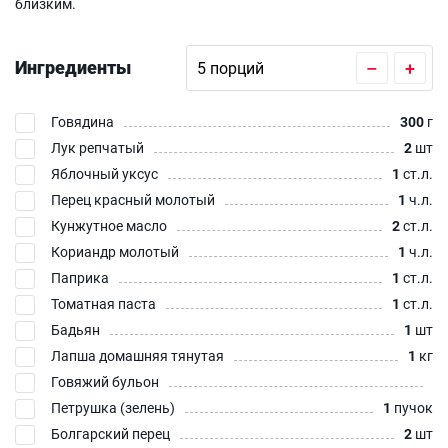
близким.
Ингредиенты
–
+
Говядина
300
г
Лук репчатый
2
шт
Яблочный уксус
1
ст.л.
Перец красный молотый
1
ч.л.
Кунжутное масло
2
ст.л.
Кориандр молотый
1
ч.л.
Паприка
1
ст.л.
Томатная паста
1
ст.л.
Бадьян
1
шт
Лапша домашняя тянутая
1
кг
Говяжий бульон
Петрушка (зелень)
1
пучок
Болгарский перец
2
шт