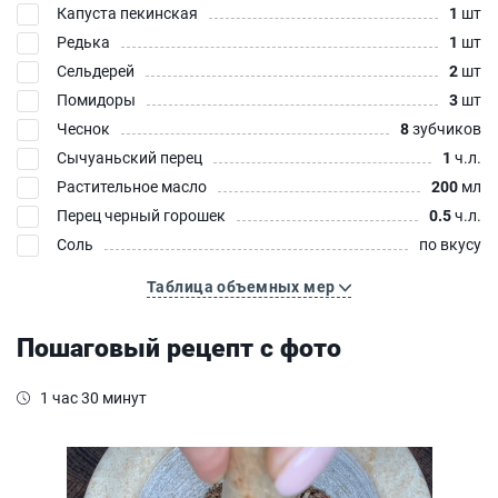
Капуста пекинская
1
шт
Редька
1
шт
Сельдерей
2
шт
Помидоры
3
шт
Чеснок
8
зубчиков
Сычуаньский перец
1
ч.л.
Растительное масло
200
мл
Перец черный горошек
0.5
ч.л.
Соль
по вкусу
Таблица объемных мер
Пошаговый рецепт с фото
1 час 30 минут