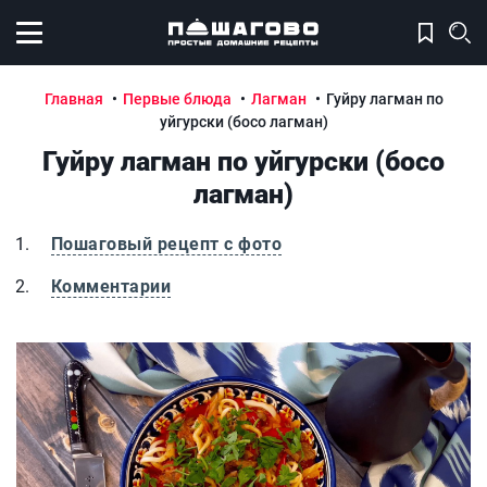
Открыть меню
Главная
Первые блюда
Лагман
Гуйру лагман по
уйгурски (босо лагман)
Гуйру лагман по уйгурски (босо
лагман)
Пошаговый рецепт с фото
Комментарии
Гуйру лагман по уйгурски (босо лагман)
Гу