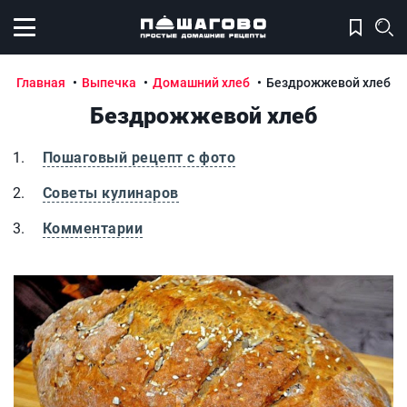
Открыть меню
Главная
Выпечка
Домашний хлеб
Бездрожжевой хлеб
Бездрожжевой хлеб
Пошаговый рецепт с фото
Советы кулинаров
Комментарии
Бездрожжевой хлеб
Б