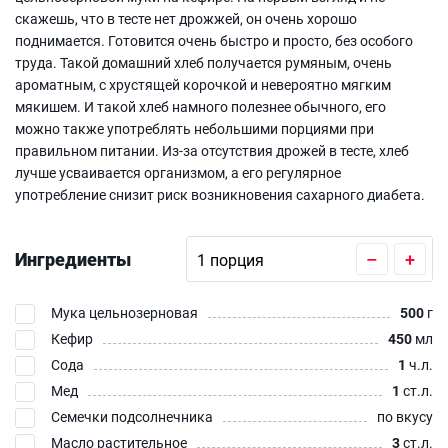
скажешь, что в тесте нет дрожжей, он очень хорошо
поднимается. Готовится очень быстро и просто, без особого
труда. Такой домашний хлеб получается румяным, очень
ароматным, с хрустящей корочкой и невероятно мягким
мякишем. И такой хлеб намного полезнее обычного, его
можно также употреблять небольшими порциями при
правильном питании. Из-за отсутствия дрожей в тесте, хлеб
лучше усваивается организмом, а его регулярное
употребление снизит риск возникновения сахарного диабета.
Ингредиенты
–
+
Мука цельнозерновая
500
г
Кефир
450
мл
Сода
1
ч.л.
Мед
1
ст.л.
Семечки подсолнечника
по вкусу
Масло растительное
3
ст.л.