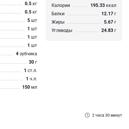
0.5
кг
Калории
195.33
ккал
0.5
кг
Белки
12.17
г
5
шт
Жиры
5.67
г
1
шт
Углеводы
24.83
г
1
шт
1
шт
4
зубчика
30
г
1
ст.л.
1
ч.л.
150
мл
2 часа 30 минут