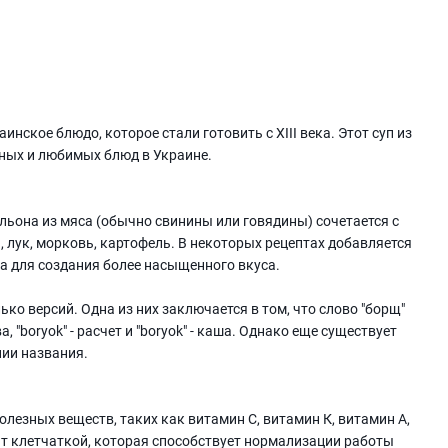
инское блюдо, которое стали готовить с XIII века. Этот суп из
рных и любимых блюд в Украине.
льона из мяса (обычно свинины или говядины) сочетается с
 лук, морковь, картофель. В некоторых рецептах добавляется
а для создания более насыщенного вкуса.
ко версий. Одна из них заключается в том, что слово "борщ"
, "boryok" - расчет и "boryok" - каша. Однако еще существует
нии названия.
лезных веществ, таких как витамин С, витамин К, витамин А,
гат клетчаткой, которая способствует нормализации работы