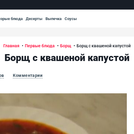
торые блюда
Десерты
Выпечка
Соусы
Главная
Первые блюда
Борщ
Борщ с квашеной капустой
Борщ с квашеной капустой
ов
Комментарии
Бор