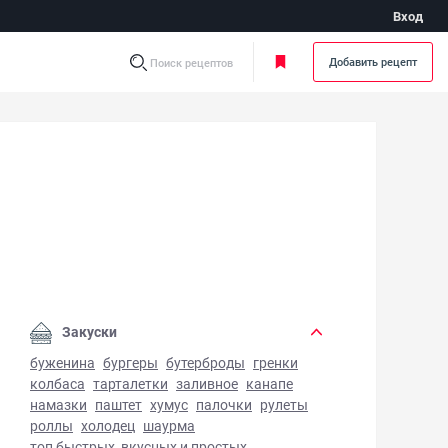
Вход
Добавить рецепт
Поиск рецептов
щ с квашеной капустой - фото готового блюда
Закуски
буженина
бургеры
бутерброды
гренки
колбаса
тарталетки
заливное
канапе
намазки
паштет
хумус
палочки
рулеты
роллы
холодец
шаурма
топ быстрых, вкусных и простых