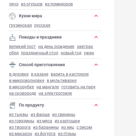
лечо
из огурцов
из помидоров
Кухни мира
грузинская
русская
Поводы и праздники
великий пост
на день рождения
завтрак
обед
праздничный стол
новый год
ужин
Способ приготовления
в духовке
в казане
варить в кастрюле
в микроволновке
в мультиварке
в мясорубке
на мангале
готовить на пару
на сковороде
на электрогриле
По продукту
из тыквы
из фарша
из свинины
из говядины
из мяса
из картошки
из творога
из баранины
из яиц
с рисом
из макарон
из йогурта
из птицы