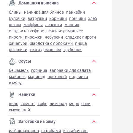
Домашняя выпечка
блины
начинка для блинов
панкейки
булочки
ватрушки
коржики
пончики
хлеб
кексы
маффины
лепешки
манник
оладьи на кефире
печенье домашнее
пироги
пирожки
чебуреки
сладкие пироги
хачапури
шарлотка с яблоками
пицца
рогалики
тесто домашнее
трубочки
Соусы
бешамель
горчица
заправки для салата
майонез
маринад
ореховый
подливка
к мясу
Напитки
квас
компот
кофе
лимонад
морс
соки
смузи
чай
Заготовки на зиму
из баклажанов
с грибами
из кабачков