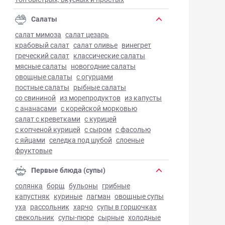
Салаты
салат мимоза
салат цезарь
крабовый салат
салат оливье
винегрет
греческий салат
классические салаты
мясные салаты
новогодние салаты
овощные салаты
с огурцами
постные салаты
рыбные салаты
со свининой
из морепродуктов
из капусты
с ананасами
с корейской морковью
салат с креветками
с курицей
с копченой курицей
с сыром
с фасолью
с яйцами
селедка под шубой
слоеные
фруктовые
Первые блюда (супы)
солянка
борщ
бульоны
грибные
капустняк
куриные
лагман
овощные супы
уха
рассольник
харчо
супы в горшочках
свекольник
супы-пюре
сырные
холодные