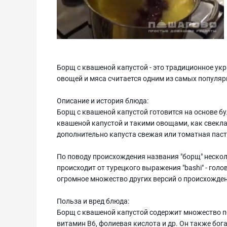
Борщ с квашеной капустой - это традиционное укра
овощей и мяса считается одним из самых популя
Описание и история блюда:
Борщ с квашеной капустой готовится на основе бу
квашеной капустой и такими овощами, как свекла,
дополнительно капуста свежая или томатная паст
По поводу происхождения названия "борщ" несколь
происходит от турецкого выражения "bashi" - голова
огромное множество других версий о происхожде
Польза и вред блюда:
Борщ с квашеной капустой содержит множество по
витамин B6, фолиевая кислота и др. Он также бо