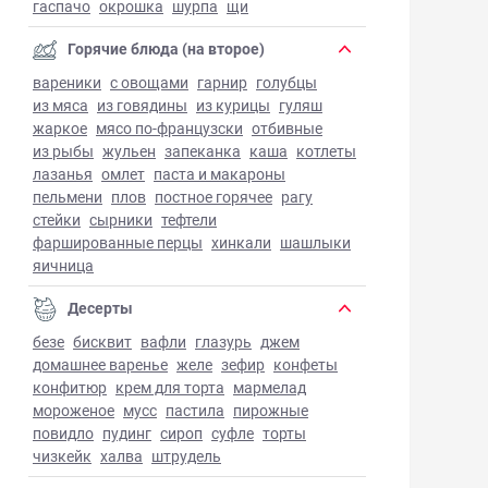
гаспачо
окрошка
шурпа
щи
Горячие блюда (на второе)
вареники
с овощами
гарнир
голубцы
из мяса
из говядины
из курицы
гуляш
жаркое
мясо по-французски
отбивные
из рыбы
жульен
запеканка
каша
котлеты
лазанья
омлет
паста и макароны
пельмени
плов
постное горячее
рагу
стейки
сырники
тефтели
фаршированные перцы
хинкали
шашлыки
яичница
Десерты
безе
бисквит
вафли
глазурь
джем
домашнее варенье
желе
зефир
конфеты
конфитюр
крем для торта
мармелад
мороженое
мусс
пастила
пирожные
повидло
пудинг
сироп
суфле
торты
чизкейк
халва
штрудель