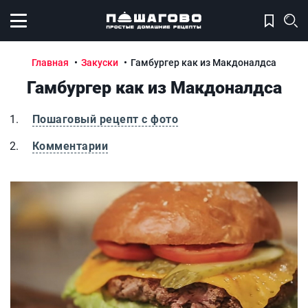
Открыть меню
Главная
Закуски
Гамбургер как из Макдоналдса
Гамбургер как из Макдоналдса
Пошаговый рецепт с фото
Комментарии
Гамбургер как из Макдоналдса
Г