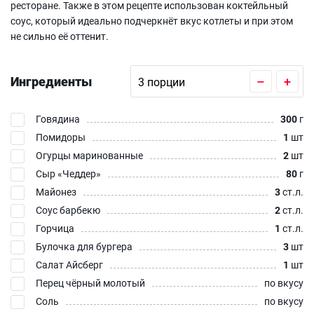
ресторане. Также в этом рецепте использован коктейльный
соус, который идеально подчеркнёт вкус котлеты и при этом
не сильно её оттенит.
Ингредиенты
–
+
Говядина
300
г
Помидоры
1
шт
Огурцы маринованные
2
шт
Сыр «Чеддер»‎
80
г
Майонез
3
ст.л.
Соус барбекю
2
ст.л.
Горчица
1
ст.л.
Булочка для бургера
3
шт
Салат Айсберг
1
шт
Перец чёрный молотый
по вкусу
Соль
по вкусу