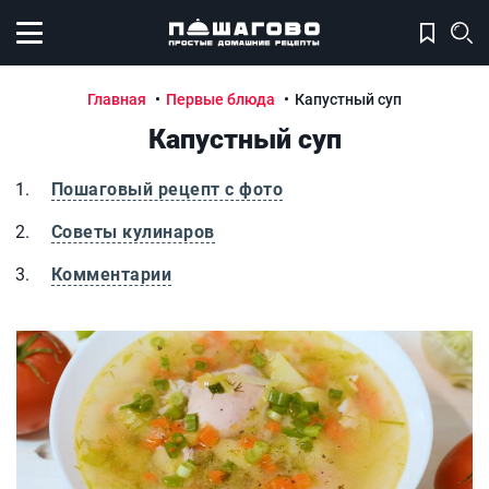
Открыть меню
Главная
Первые блюда
Капустный суп
Капустный суп
Пошаговый рецепт с фото
Советы кулинаров
Комментарии
Капустный суп
К