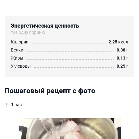
Энергетическая ценность
*на одну порцию
Калории
2.25
ккал
Белки
0.38
г
Жиры
0.13
г
Углеводы
0.25
г
Пошаговый рецепт с фото
1 час