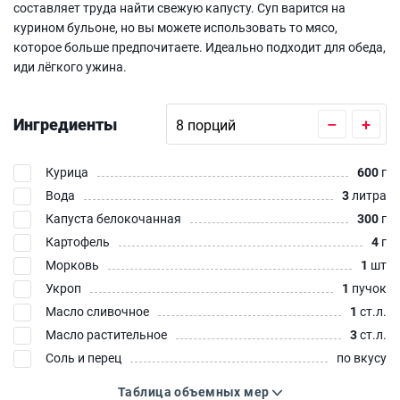
составляет труда найти свежую капусту. Суп варится на
курином бульоне, но вы можете использовать то мясо,
которое больше предпочитаете. Идеально подходит для обеда,
иди лёгкого ужина.
Ингредиенты
–
+
Курица
600
г
Вода
3
литра
Капуста белокочанная
300
г
Картофель
4
г
Морковь
1
шт
Укроп
1
пучок
Масло сливочное
1
ст.л.
Масло растительное
3
ст.л.
Соль и перец
по вкусу
Таблица объемных мер