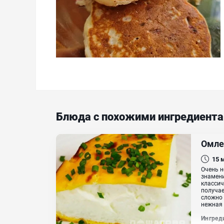
Блюда с похожими ингредиент
Омле
15
Очень н
знамени
классич
получае
сложно 
нежная 
Ингред