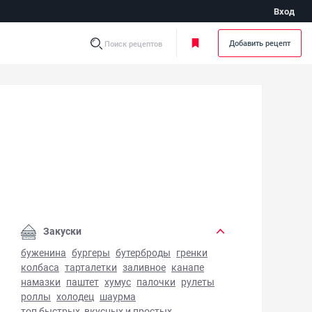
Вход
Добавить рецепт
Поиск рецептов
о-оладьи - фото готового блюда
Закуски
буженина
бургеры
бутерброды
гренки
колбаса
тарталетки
заливное
канапе
намазки
паштет
хумус
палочки
рулеты
роллы
холодец
шаурма
топ быстрых, вкусных и простых