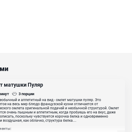
ами
т матушки Пуляр
минут
3
порции
еобычный и аппетитный на вид - омлет матушки пуляр. Это
тое на весь мир блюдо французской кухни отличается от
еского омлета оригинальной подачей и необычной структурой. Омлет
тся очень пышным и аппетитным, когда пробуешь его на вкус, даже
описать, поскольку чувствуется корочка белка и одновременно
и воздушная, как облачко, структура белка....
иенты: