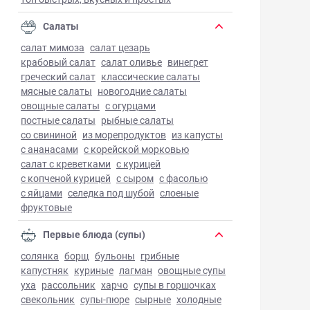
Салаты
салат мимоза
салат цезарь
крабовый салат
салат оливье
винегрет
греческий салат
классические салаты
мясные салаты
новогодние салаты
овощные салаты
с огурцами
постные салаты
рыбные салаты
со свининой
из морепродуктов
из капусты
с ананасами
с корейской морковью
салат с креветками
с курицей
с копченой курицей
с сыром
с фасолью
с яйцами
селедка под шубой
слоеные
фруктовые
Первые блюда (супы)
солянка
борщ
бульоны
грибные
капустняк
куриные
лагман
овощные супы
уха
рассольник
харчо
супы в горшочках
свекольник
супы-пюре
сырные
холодные