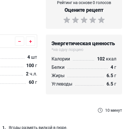
Рейтинг на основе 0 голосов
Оцените рецепт
–
+
Энергетическая ценность
*на одну порцию
4
шт
Калории
102
ккал
100
г
Белки
4
г
2
ч.л.
Жиры
6.5
г
60
г
Углеводы
6.5
г
10 минут
Ягоды размять вилкой в пюре.