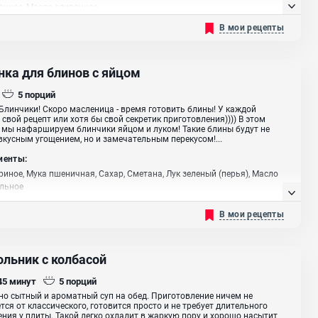
риное, Масло сливочное
В мои рецепты
нка для блинов с яйцом
5
порций
Блинчики! Скоро масленица - время готовить блины! У каждой
 свой рецепт или хотя бы свой секретик приготовления)))) В этом
 мы нафаршируем блинчики яйцом и луком! Такие блины будут не
вкусным угощением, но и замечательным перекусом!...
иенты:
риное, Мука пшеничная, Сахар, Сметана, Лук зеленый (перья), Масло
ельное
В мои рецепты
ольник с колбасой
 45
минут
5
порций
о сытный и ароматный суп на обед. Приготовление ничем не
тся от классического, готовится просто и не требует длительного
ния у плиты. Такой легко охладит в жаркую пору и хорошо насытит