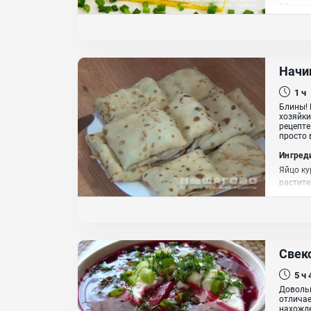
Яйцо ку
Начи
1 ч
Блины! 
хозяйки
рецепте
просто 
Ингред
Яйцо ку
растит
Свек
5 ч
Довольн
отличае
нахожде