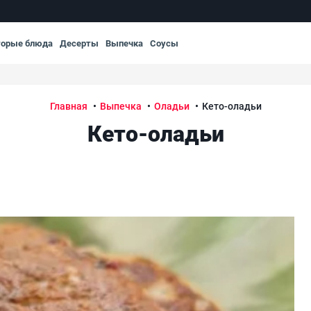
торые блюда
Десерты
Выпечка
Соусы
Главная
Выпечка
Оладьи
Кето-оладьи
Кето-оладьи
Кет