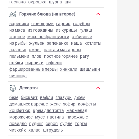
гаспачо
окрошка
шурпа
щи
Горячие блюда (на второе)
вареники
с овощами
гарнир
голубцы
из мяса
из говядины
из курицы
гуляш
жаркое
мясо по-французски
отбивные
из рыбы
жульен
запеканка
каша
котлеты
лазанья
омлет
паста и макароны
пельмени
плов
постное горячее
рагу
стейки
сырники
тефтели
фаршированные перцы
хинкали
шашлыки
яичница
Десерты
безе
бисквит
вафли
глазурь
джем
домашнее варенье
желе
зефир
конфеты
конфитюр
крем для торта
мармелад
мороженое
мусс
пастила
пирожные
повидло
пудинг
сироп
суфле
торты
чизкейк
халва
штрудель