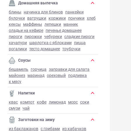
Домашняя выпечка
блины
начинка для блинов
панкейки
булочки
ватрушки
коржики
пончики
хлеб
кексы
маффины
лепешки
манник
оладьи на кефире
печенье домашнее
пироги
пирожки
чебуреки
сладкие пироги
хачапури
шарлотка с яблоками
пицца
рогалики
тесто домашнее
трубочки
Соусы
бешамель
горчица
заправки для салата
майонез
маринад
ореховый
подливка
к мясу
Напитки
квас
компот
кофе
лимонад
морс
соки
смузи
чай
Заготовки на зиму
из баклажанов
с грибами
из кабачков