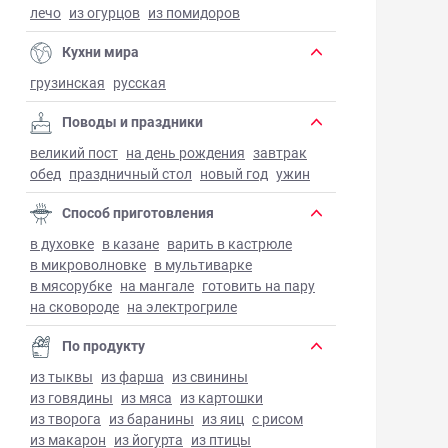
лечо
из огурцов
из помидоров
Кухни мира
грузинская
русская
Поводы и праздники
великий пост
на день рождения
завтрак
обед
праздничный стол
новый год
ужин
Способ приготовления
в духовке
в казане
варить в кастрюле
в микроволновке
в мультиварке
в мясорубке
на мангале
готовить на пару
на сковороде
на электрогриле
По продукту
из тыквы
из фарша
из свинины
из говядины
из мяса
из картошки
из творога
из баранины
из яиц
с рисом
из макарон
из йогурта
из птицы