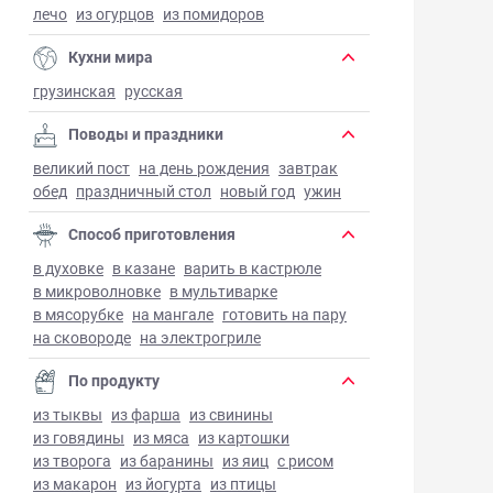
лечо
из огурцов
из помидоров
Кухни мира
грузинская
русская
Поводы и праздники
великий пост
на день рождения
завтрак
обед
праздничный стол
новый год
ужин
Способ приготовления
в духовке
в казане
варить в кастрюле
в микроволновке
в мультиварке
в мясорубке
на мангале
готовить на пару
на сковороде
на электрогриле
По продукту
из тыквы
из фарша
из свинины
из говядины
из мяса
из картошки
из творога
из баранины
из яиц
с рисом
из макарон
из йогурта
из птицы