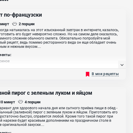
т по-французски
минут
2
порции
 когда натыкалась на этот изысканный завтрак в интернете, казалось,
готовить его будет невероятно сложно. Но на самом деле оказалось,
амного сложнее обычного омлета. Обязательно попробуйте мой
ый рецепт, ведь помимо ресторанного вида он еще обладает очень
ым и нежным вкусом....
иенты:
риное
В мои рецепты
вной пирог с зеленым луком и яйцом
 10
минут
4
порции
ариант для здорового начала дня или сытного приёма пищи в обед -
бычный (заливной) пирог с зелёным луком и яйцом. Приготовить его
остаточно быстро, справится любой. Кроме того такой пирог при
й нарезке будет красивым дополнением на праздничном столе в
е оригинальной закуски....
иенты: