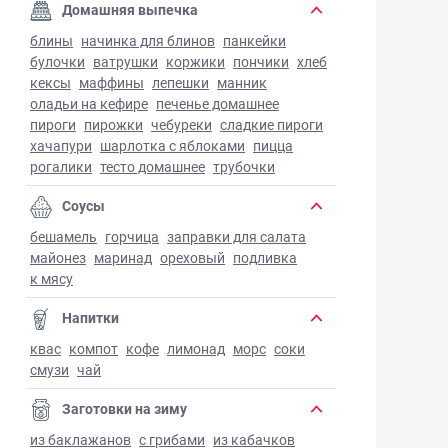
Домашняя выпечка
блины
начинка для блинов
панкейки
булочки
ватрушки
коржики
пончики
хлеб
кексы
маффины
лепешки
манник
оладьи на кефире
печенье домашнее
пироги
пирожки
чебуреки
сладкие пироги
хачапури
шарлотка с яблоками
пицца
рогалики
тесто домашнее
трубочки
Соусы
бешамель
горчица
заправки для салата
майонез
маринад
ореховый
подливка
к мясу
Напитки
квас
компот
кофе
лимонад
морс
соки
смузи
чай
Заготовки на зиму
из баклажанов
с грибами
из кабачков