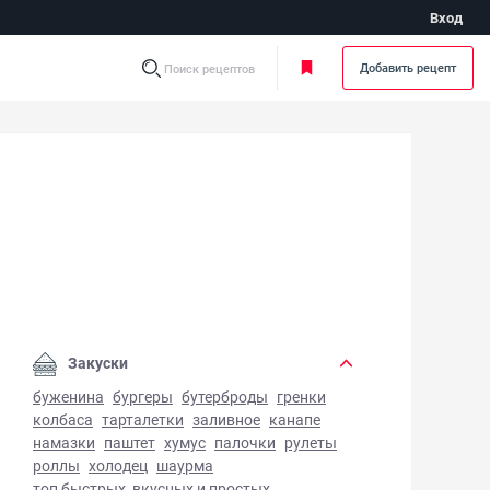
Вход
Добавить рецепт
Поиск рецептов
рные рисовые оладьи - фото готового блюда
Закуски
буженина
бургеры
бутерброды
гренки
колбаса
тарталетки
заливное
канапе
намазки
паштет
хумус
палочки
рулеты
роллы
холодец
шаурма
топ быстрых, вкусных и простых