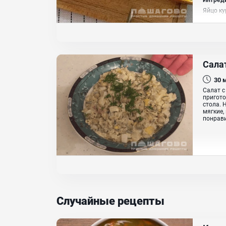
Яйцо ку
Масло 
Сала
30
Салат с
пригото
стола. 
мягкие,
понрави
Случайные рецепты