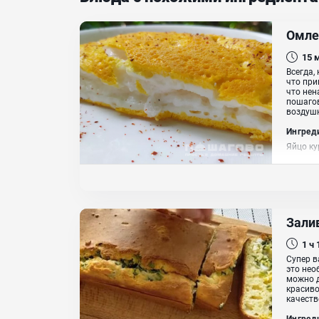
Омле
15
Всегда,
что при
что нен
пошагов
воздушн
Ингред
Яйцо ку
Зали
1 ч
Супер в
это нео
можно д
красиво
качеств
Ингред