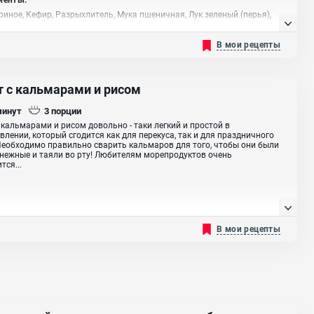
риное, Кефир, Разрыхлитель, Мука пшеничная, Лук зеленый (перья),
растительное
В мои рецепты
т с кальмарами и рисом
минут
3
порции
 кальмарами и рисом довольно - таки легкий и простой в
влении, который сгодится как для перекуса, так и для праздничного
Необходимо правильно сварить кальмаров для того, чтобы они были
 нежные и таяли во рту! Любителям морепродуктов очень
тся...
В мои рецепты