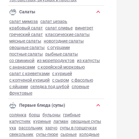
Салаты
салат мимоза
салат цезарь
крабовый салат
салат оливье
винегрет
греческий салат
классические салаты
мясные салаты
новогодние салаты
овощные салаты
с огурцами
постные салаты
рыбные салаты
со свининой
из морепродуктов
из капусты
с ананасами
с корейской морковью
салат с креветками
с курицей
с копченой курицей
с сыром
с фасолью
с яйцами
селедка под шубой
слоеные
фруктовые
Первые блюда (супы)
солянка
борщ
бульоны
грибные
капустняк
куриные
лагман
овощные супы
уха
рассольник
харчо
супы в горшочках
свекольник
супы-пюре
сырные
холодные