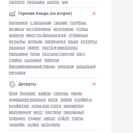
гаспачо
окрошка
шурпа
щи
Горячие блюда (на второе)
вареники
с овощами
гарнир
голубцы
из мяса
из говядины
из курицы
гуляш
жаркое
мясо по-французски
отбивные
из рыбы
жульен
запеканка
каша
котлеты
лазанья
омлет
паста и макароны
пельмени
плов
постное горячее
рагу
стейки
сырники
тефтели
фаршированные перцы
хинкали
шашлыки
яичница
Десерты
безе
бисквит
вафли
глазурь
джем
домашнее варенье
желе
зефир
конфеты
конфитюр
крем для торта
мармелад
мороженое
мусс
пастила
пирожные
повидло
пудинг
сироп
суфле
торты
чизкейк
халва
штрудель