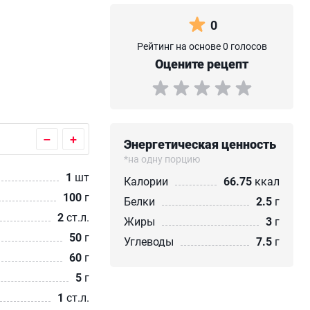
0
Рейтинг на основе 0 голосов
Оцените рецепт
–
+
Энергетическая ценность
*на одну порцию
1
шт
Калории
66.75
ккал
100
г
Белки
2.5
г
2
ст.л.
Жиры
3
г
50
г
Углеводы
7.5
г
60
г
5
г
1
ст.л.