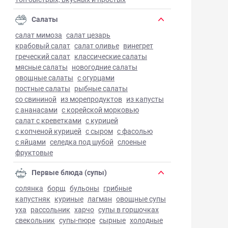
Салаты
салат мимоза
салат цезарь
крабовый салат
салат оливье
винегрет
греческий салат
классические салаты
мясные салаты
новогодние салаты
овощные салаты
с огурцами
постные салаты
рыбные салаты
со свининой
из морепродуктов
из капусты
с ананасами
с корейской морковью
салат с креветками
с курицей
с копченой курицей
с сыром
с фасолью
с яйцами
селедка под шубой
слоеные
фруктовые
Первые блюда (супы)
солянка
борщ
бульоны
грибные
капустняк
куриные
лагман
овощные супы
уха
рассольник
харчо
супы в горшочках
свекольник
супы-пюре
сырные
холодные