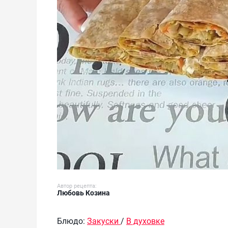
Автор рецепта:
Любовь Козина
Блюдо:
Закуски
/
В духовке