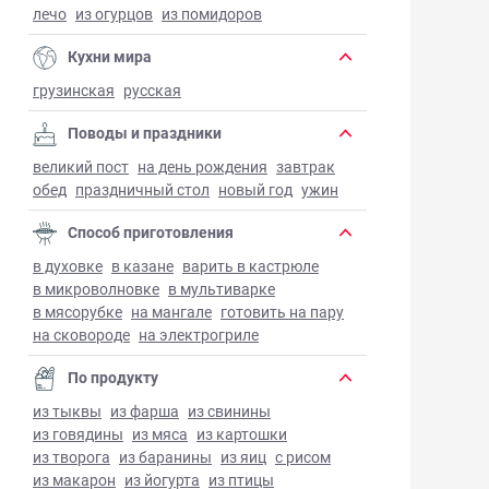
лечо
из огурцов
из помидоров
Кухни мира
грузинская
русская
Поводы и праздники
великий пост
на день рождения
завтрак
обед
праздничный стол
новый год
ужин
Способ приготовления
в духовке
в казане
варить в кастрюле
в микроволновке
в мультиварке
в мясорубке
на мангале
готовить на пару
на сковороде
на электрогриле
По продукту
из тыквы
из фарша
из свинины
из говядины
из мяса
из картошки
из творога
из баранины
из яиц
с рисом
из макарон
из йогурта
из птицы