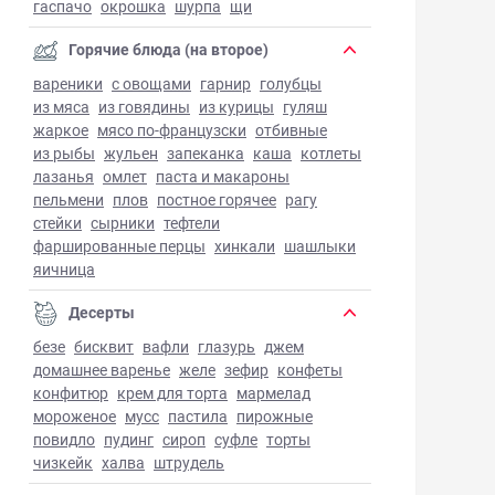
гаспачо
окрошка
шурпа
щи
Горячие блюда (на второе)
вареники
с овощами
гарнир
голубцы
из мяса
из говядины
из курицы
гуляш
жаркое
мясо по-французски
отбивные
из рыбы
жульен
запеканка
каша
котлеты
лазанья
омлет
паста и макароны
пельмени
плов
постное горячее
рагу
стейки
сырники
тефтели
фаршированные перцы
хинкали
шашлыки
яичница
Десерты
безе
бисквит
вафли
глазурь
джем
домашнее варенье
желе
зефир
конфеты
конфитюр
крем для торта
мармелад
мороженое
мусс
пастила
пирожные
повидло
пудинг
сироп
суфле
торты
чизкейк
халва
штрудель