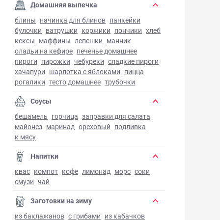
Домашняя выпечка
блины
начинка для блинов
панкейки
булочки
ватрушки
коржики
пончики
хлеб
кексы
маффины
лепешки
манник
оладьи на кефире
печенье домашнее
пироги
пирожки
чебуреки
сладкие пироги
хачапури
шарлотка с яблоками
пицца
рогалики
тесто домашнее
трубочки
Соусы
бешамель
горчица
заправки для салата
майонез
маринад
ореховый
подливка
к мясу
Напитки
квас
компот
кофе
лимонад
морс
соки
смузи
чай
Заготовки на зиму
из баклажанов
с грибами
из кабачков