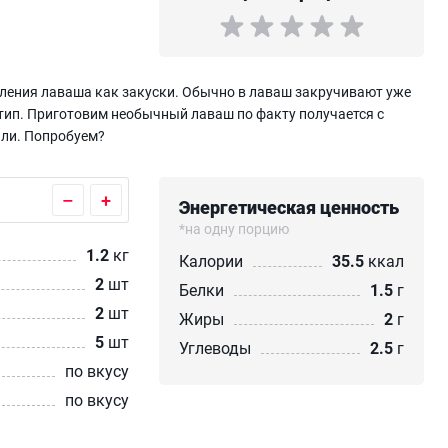
вления лаваша как закуски. Обычно в лаваш закручивают уже
тип. Приготовим необычный лаваш по факту получается с
или. Попробуем?
–
+
Энергетическая ценность
*на одну порцию
1.2
кг
Калории
35.5
ккал
2
шт
Белки
1.5
г
2
шт
Жиры
2
г
5
шт
Углеводы
2.5
г
по вкусу
по вкусу