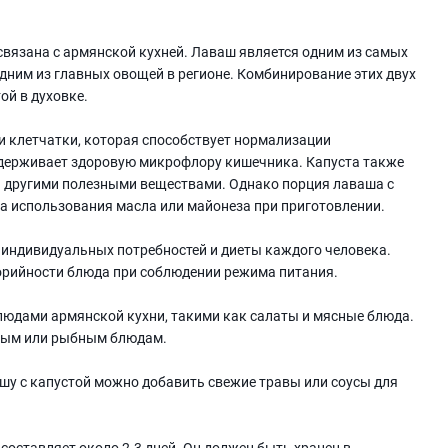
 связана с армянской кухней. Лаваш является одним из самых
одним из главных овощей в регионе. Комбинирование этих двух
ой в духовке.
 клетчатки, которая способствует нормализации
ддерживает здоровую микрофлору кишечника. Капуста также
и другими полезными веществами. Однако порция лаваша с
а использования масла или майонеза при приготовлении.
 индивидуальных потребностей и диеты каждого человека.
лорийности блюда при соблюдении режима питания.
блюдами армянской кухни, такими как салаты и мясные блюда.
сным или рыбным блюдам.
шу с капустой можно добавить свежие травы или соусы для
составляет около 2-3 дней. Он должен быть хранен в