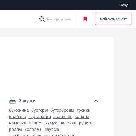
Вход
Добавить рецепт
Поиск рецептов
аш с капустой в духовке - фото готового блюда
Закуски
буженина
бургеры
бутерброды
гренки
колбаса
тарталетки
заливное
канапе
намазки
паштет
хумус
палочки
рулеты
роллы
холодец
шаурма
топ быстрых, вкусных и простых