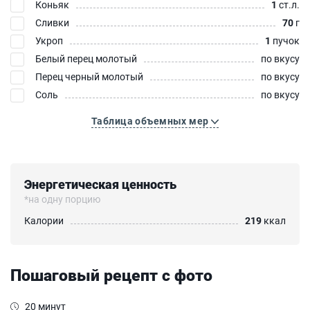
Коньяк
1
ст.л.
Сливки
70
г
Укроп
1
пучок
Белый перец молотый
по вкусу
Перец черный молотый
по вкусу
Соль
по вкусу
Таблица объемных мер
Энергетическая ценность
*на одну порцию
Калории
219
ккал
Пошаговый рецепт с фото
20 минут