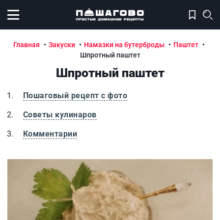
Открыть меню
Главная
Закуски
Намазки на бутерброды
Паштет
Шпротный паштет
Шпротный паштет
Пошаговый рецепт с фото
Советы кулинаров
Комментарии
Шпротный паштет
Ш