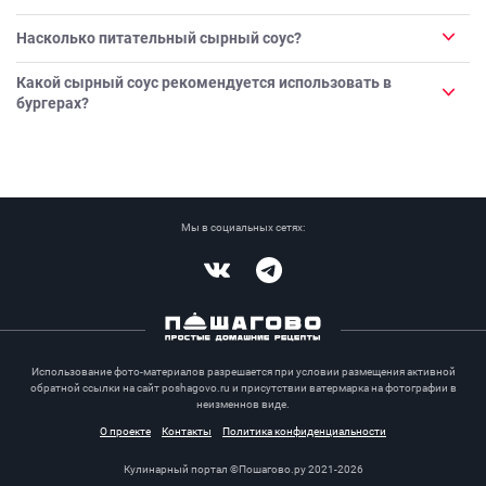
Насколько питательный сырный соус?
Какой сырный соус рекомендуется использовать в
бургерах?
Мы в социальных сетях:
Vkontakte
Telegram
Использование фото-материалов разрешается при условии размещения активной
обратной ссылки на сайт poshagovo.ru и присутствии ватермарка на фотографии в
неизменнов виде.
О проекте
Контакты
Политика конфиденциальности
Кулинарный портал ©Пошагово.ру 2021-2026