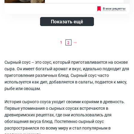
Сыр твердый, Чеснок, Масло сливочное, Сметана, Мука
Для любого торжества или просто вкуснейшего обеда и
В мои рецепты
пшеничная
вечернего ужина всегда не помешает такая изюминка как соус, он
несомненно дополнит своим ярким вкусом любое второе блюдо.
Сливочный соус на сливках отлично сочетается и дополнит
Показать ещё
мясные блюда и пасту....
Ингредиенты:
Сливки, Сыр, Чеснок, Соль и перец
1
2
Сырный соус – это соус, который приготавливается на основе
сыра. Он имеет богатый аромат и вкус, идеально подходит для
приготовления различных блюд. Сырный соус часто
используется как дип, добавляется в салаты, подается к мясу,
рыбе или овощам.
История сырного соуса уходит своими корнями в древность.
Первые упоминания о сырных соусах встречаются в
древнеримских рецептах, где они использовались для
обогащения вкуса блюд. Постепенно сырный соус
распространился по всему миру и стал популярным в