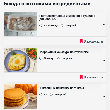
Блюда с похожими ингредиентами
Пастила из тыквы и бананов в сушилке
для овощей
1 ч 15
минут
7
порций
Приготовьте для своих близких десерт из тыквы, чтобы приятно
В мои рецепты
удивить и порадовать их. Этот десерт является полезным и
низкокалорийным лакомством, который понравится всей семье...
Творожный хачапури по грузински
30
минут
1
порция
Любимое грузинское блюдо в низкокалорийном варианте. Тесто
В мои рецепты
для него готовится из творога. Время на готовку занимает всего
40 минут, причем в основном оно уходит на запекание. На
завтрак, перекус или легкий ужин...
Тыквенные панкейки из тыквы
1 ч
10
порций