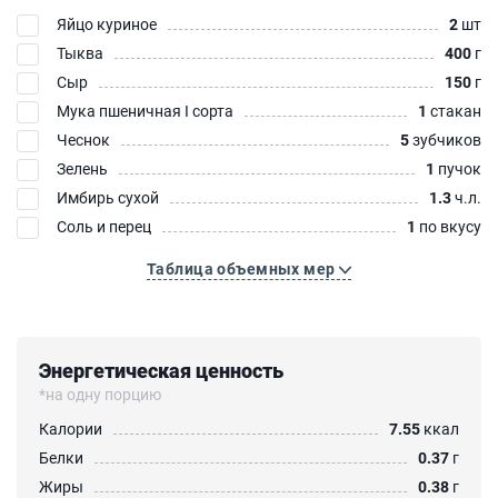
Яйцо куриное
2
шт
Тыква
400
г
Сыр
150
г
Мука пшеничная I сорта
1
стакан
Чеснок
5
зубчиков
Зелень
1
пучок
Имбирь сухой
1.3
ч.л.
Соль и перец
1
по вкусу
Таблица объемных мер
Энергетическая ценность
*на одну порцию
Калории
7.55
ккал
Белки
0.37
г
Жиры
0.38
г