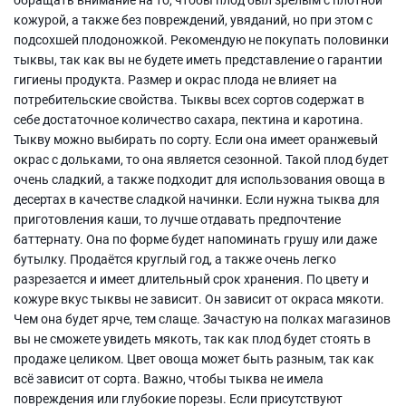
кожурой, а также без повреждений, увяданий, но при этом с
подсохшей плодоножкой. Рекомендую не покупать половинки
тыквы, так как вы не будете иметь представление о гарантии
гигиены продукта. Размер и окрас плода не влияет на
потребительские свойства. Тыквы всех сортов содержат в
себе достаточное количество сахара, пектина и каротина.
Тыкву можно выбирать по сорту. Если она имеет оранжевый
окрас с дольками, то она является сезонной. Такой плод будет
очень сладкий, а также подходит для использования овоща в
десертах в качестве сладкой начинки. Если нужна тыква для
приготовления каши, то лучше отдавать предпочтение
баттернату. Она по форме будет напоминать грушу или даже
бутылку. Продаётся круглый год, а также очень легко
разрезается и имеет длительный срок хранения. По цвету и
кожуре вкус тыквы не зависит. Он зависит от окраса мякоти.
Чем она будет ярче, тем слаще. Зачастую на полках магазинов
вы не сможете увидеть мякоть, так как плод будет стоять в
продаже целиком. Цвет овоща может быть разным, так как
всё зависит от сорта. Важно, чтобы тыква не имела
повреждения или глубокие порезы. Если присутствуют