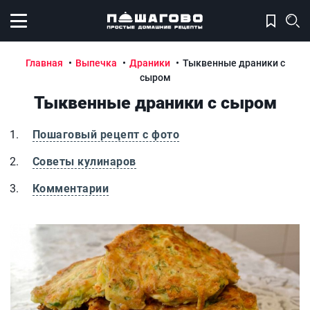
Открыть меню
Главная
Выпечка
Драники
Тыквенные драники с
сыром
Тыквенные драники с сыром
Пошаговый рецепт с фото
Советы кулинаров
Комментарии
Тыквенные драники с сыром
Т