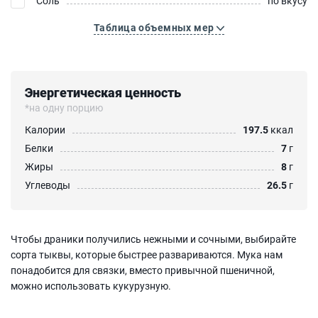
Соль
по вкусу
Таблица объемных мер
Энергетическая ценность
*на одну порцию
Калории
197.5
ккал
Белки
7
г
Жиры
8
г
Углеводы
26.5
г
Чтобы драники получились нежными и сочными, выбирайте
сорта тыквы, которые быстрее развариваются. Мука нам
понадобится для связки, вместо привычной пшеничной,
можно использовать кукурузную.