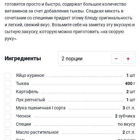
готовятся просто и быстро, содержат большое количество
витаминов за счет добавления тыквы. Сладкая мякоть в
сочетании со специями придает этому блюду оригинальность
и легкий, свежий вкус. Возьмите себе на заметку эту вкусную и
сытную закуску, которую можно приготовить «на скорую
руку».
Ингредиенты
–
+
Яйцо куриное
1
шт
Тыква
400
г
Картофель
2
шт
Лук репчатый
1
шт
Мука пшеничная I сорта
3
ст.л.
Чеснок
2
зубчика
Специи
по вкусу
Масло растительное
2
ст.л.