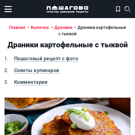
Открыть меню
Главная
Выпечка
Драники
Драники картофельные
с тыквой
Драники картофельные с тыквой
Пошаговый рецепт с фото
Советы кулинаров
Комментарии
Драники картофельные с тыквой
Д