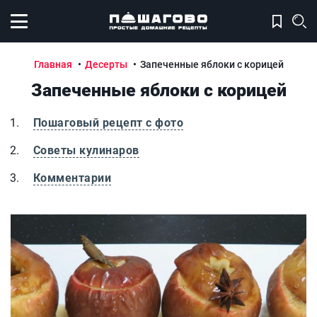
Открыть меню
Главная
Десерты
Запеченные яблоки с корицей
Запеченные яблоки с корицей
Пошаговый рецепт с фото
Советы кулинаров
Комментарии
Запеченные яблоки с корицей
З