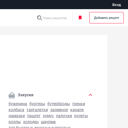
Вход
Добавить рецепт
Поиск рецептов
фир ванильный - фото готового блюда
Закуски
буженина
бургеры
бутерброды
гренки
колбаса
тарталетки
заливное
канапе
намазки
паштет
хумус
палочки
рулеты
роллы
холодец
шаурма
топ быстрых, вкусных и простых