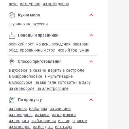
лечо
из огурцов
из помидоров
Кухни мира
грузинская
русская
Поводы и праздники
великий пост
на день рождения
завтрак
обед
праздничный стол
новый год
ужин
Способ приготовления
в духовке
в казане
варить в кастрюле
в микроволновке
в мультиварке
в мясорубке
на мангале
готовить на пару
на сковороде
на электрогриле
По продукту
из тыквы
из фарша
из свинины
из говядины
из мяса
из картошки
из творога
из баранины
из яиц
с рисом
из макарон
из йогурта
из птицы