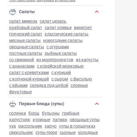
Салаты
салат мимоза
салат цезарь
крабовый салат
салат оливье
винегрет
греческий салат
классические салаты
мясные салаты
новогодние салаты
овощные салаты
с огурцами
постные салаты
рыбные салаты
со свининой
из морепродуктов
из капусты
с ананасами
с корейской морковью
салат с креветками
с курицей
с копченой курицей
с сыром
с фасолью
с яйцами
селедка под шубой
слоеные
фруктовые
Первые блюда (супы)
солянка
борщ
бульоны
грибные
капустняк
куриные
лагман
овощные супы
уха
рассольник
харчо
супы в горшочках
свекольник
супы-пюре
сырные
холодные