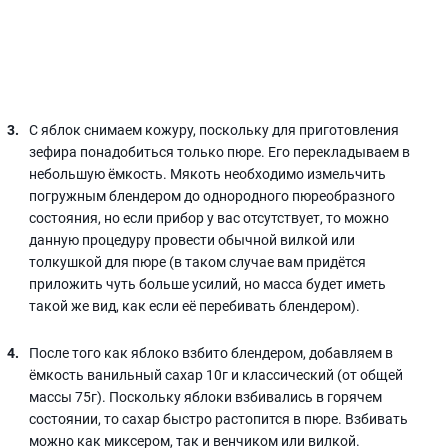
С яблок снимаем кожуру, поскольку для приготовления
зефира понадобиться только пюре. Его перекладываем в
небольшую ёмкость. Мякоть необходимо измельчить
погружным блендером до однородного пюреобразного
состояния, но если прибор у вас отсутствует, то можно
данную процедуру провести обычной вилкой или
толкушкой для пюре (в таком случае вам придётся
приложить чуть больше усилий, но масса будет иметь
такой же вид, как если её перебивать блендером).
После того как яблоко взбито блендером, добавляем в
ёмкость ванильный сахар 10г и классический (от общей
массы 75г). Поскольку яблоки взбивались в горячем
состоянии, то сахар быстро растопится в пюре. Взбивать
можно как миксером, так и венчиком или вилкой.