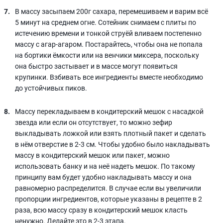
В массу засыпаем 200г сахара, перемешиваем и варим всё
5 минут на среднем огне. Сотейник снимаем с плиты по
истечению времени и тонкой струёй вливаем постепенно
массу с агар-агаром. Постарайтесь, чтобы она не попала
на бортики ёмкости или на венчики миксера, поскольку
она быстро застывает и в массе могут появиться
крупинки. Взбивать все ингредиенты вместе необходимо
до устойчивых пиков.
Массу перекладываем в кондитерский мешок с насадкой
звезда или если он отсутствует, то можно зефир
выкладывать ложкой или взять плотный пакет и сделать
в нём отверстие в 2-3 см. Чтобы удобно было накладывать
массу в кондитерский мешок или пакет, можно
использовать банку и на неё надеть мешок. По такому
принципу вам будет удобно накладывать массу и она
равномерно распределится. В случае если вы увеличили
пропорции ингредиентов, которые указаны в рецепте в 2
раза, всю массу сразу в кондитерский мешок класть
ненужно. Делайте это в 2-3 этапа.