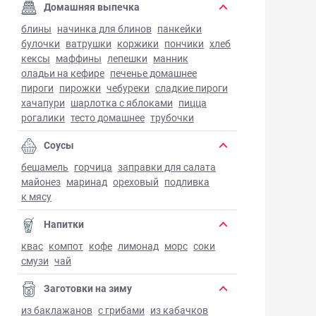
Домашняя выпечка
блины
начинка для блинов
панкейки
булочки
ватрушки
коржики
пончики
хлеб
кексы
маффины
лепешки
манник
оладьи на кефире
печенье домашнее
пироги
пирожки
чебуреки
сладкие пироги
хачапури
шарлотка с яблоками
пицца
рогалики
тесто домашнее
трубочки
Соусы
бешамель
горчица
заправки для салата
майонез
маринад
ореховый
подливка
к мясу
Напитки
квас
компот
кофе
лимонад
морс
соки
смузи
чай
Заготовки на зиму
из баклажанов
с грибами
из кабачков