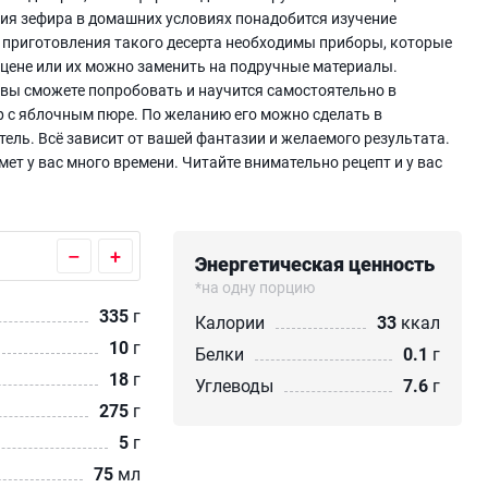
ния зефира в домашних условиях понадобится изучение
для приготовления такого десерта необходимы приборы, которые
по цене или их можно заменить на подручные материалы.
вы сможете попробовать и научится самостоятельно в
 с яблочным пюре. По желанию его можно сделать в
ель. Всё зависит от вашей фантазии и желаемого результата.
ет у вас много времени. Читайте внимательно рецепт и у вас
–
+
Энергетическая ценность
*на одну порцию
335
г
Калории
33
ккал
10
г
Белки
0.1
г
18
г
Углеводы
7.6
г
275
г
5
г
75
мл