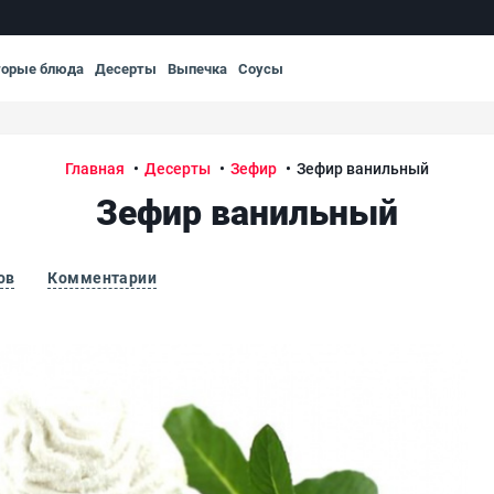
торые блюда
Десерты
Выпечка
Соусы
Главная
Десерты
Зефир
Зефир ванильный
Зефир ванильный
ов
Комментарии
Зе