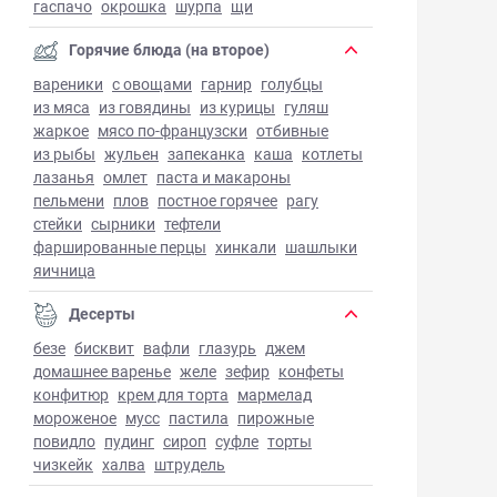
гаспачо
окрошка
шурпа
щи
Горячие блюда (на второе)
вареники
с овощами
гарнир
голубцы
из мяса
из говядины
из курицы
гуляш
жаркое
мясо по-французски
отбивные
из рыбы
жульен
запеканка
каша
котлеты
лазанья
омлет
паста и макароны
пельмени
плов
постное горячее
рагу
стейки
сырники
тефтели
фаршированные перцы
хинкали
шашлыки
яичница
Десерты
безе
бисквит
вафли
глазурь
джем
домашнее варенье
желе
зефир
конфеты
конфитюр
крем для торта
мармелад
мороженое
мусс
пастила
пирожные
повидло
пудинг
сироп
суфле
торты
чизкейк
халва
штрудель