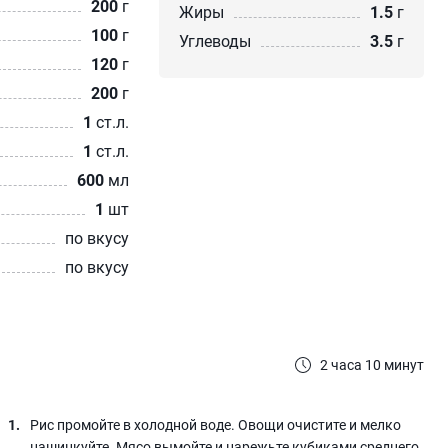
200
г
Жиры
1.5
г
100
г
Углеводы
3.5
г
120
г
200
г
1
ст.л.
1
ст.л.
600
мл
1
шт
по вкусу
по вкусу
2 часа 10 минут
Рис промойте в холодной воде. Овощи очистите и мелко
нашинкуйте. Мясо вымойте и нарежьте кубиками среднего