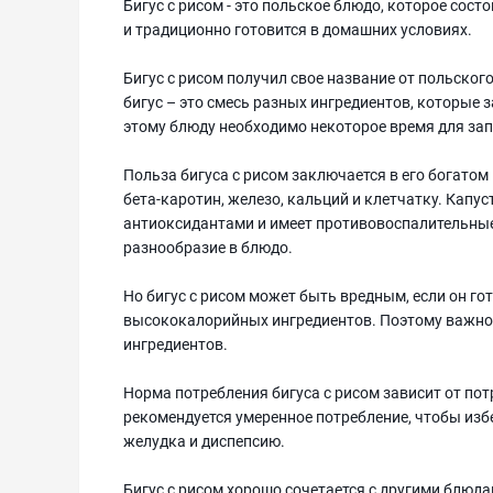
Бигус с рисом - это польское блюдо, которое сост
и традиционно готовится в домашних условиях.
Бигус с рисом получил свое название от польского с
бигус – это смесь разных ингредиентов, которые з
этому блюду необходимо некоторое время для зап
Польза бигуса с рисом заключается в его богатом
бета-каротин, железо, кальций и клетчатку. Капу
антиоксидантами и имеет противовоспалительные
разнообразие в блюдо.
Но бигус с рисом может быть вредным, если он г
высококалорийных ингредиентов. Поэтому важно 
ингредиентов.
Норма потребления бигуса с рисом зависит от по
рекомендуется умеренное потребление, чтобы изб
желудка и диспепсию.
Бигус с рисом хорошо сочетается с другими блюд