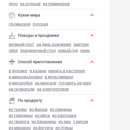
лечо
из огурцов
из помидоров
Кухни мира
грузинская
русская
Поводы и праздники
великий пост
на день рождения
завтрак
обед
праздничный стол
новый год
ужин
Способ приготовления
в духовке
в казане
варить в кастрюле
в микроволновке
в мультиварке
в мясорубке
на мангале
готовить на пару
на сковороде
на электрогриле
По продукту
из тыквы
из фарша
из свинины
из говядины
из мяса
из картошки
из творога
из баранины
из яиц
с рисом
из макарон
из йогурта
из птицы