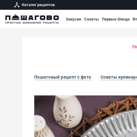
Каталог рецептов
Закуски
Салаты
Первые блюда
В
Гл
Пошаговый рецепт с фото
Советы кулинар
Бигус с рисом