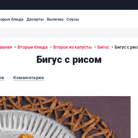
торые блюда
Десерты
Выпечка
Соусы
авная
Вторые блюда
Второе из капусты
Бигос
Бигус с ри
Бигус с рисом
ов
Комментарии
Биг