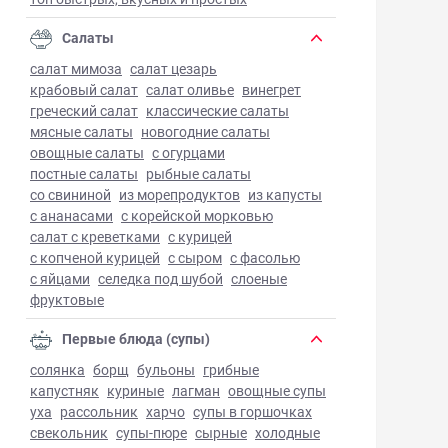
Салаты
салат мимоза
салат цезарь
крабовый салат
салат оливье
винегрет
греческий салат
классические салаты
мясные салаты
новогодние салаты
овощные салаты
с огурцами
постные салаты
рыбные салаты
со свининой
из морепродуктов
из капусты
с ананасами
с корейской морковью
салат с креветками
с курицей
с копченой курицей
с сыром
с фасолью
с яйцами
селедка под шубой
слоеные
фруктовые
Первые блюда (супы)
солянка
борщ
бульоны
грибные
капустняк
куриные
лагман
овощные супы
уха
рассольник
харчо
супы в горшочках
свекольник
супы-пюре
сырные
холодные