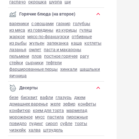
гаспачо
окрошка
шурпа
щи
Горячие блюда (на второе)
вареники
с овощами
гарнир
голубцы
из мяса
из говядины
из курицы
гуляш
жаркое
мясо по-французски
отбивные
из рыбы
жульен
запеканка
каша
котлеты
лазанья
омлет
паста и макароны
пельмени
плов
постное горячее
рагу
стейки
сырники
тефтели
фаршированные перцы
хинкали
шашлыки
яичница
Десерты
безе
бисквит
вафли
глазурь
джем
домашнее варенье
желе
зефир
конфеты
конфитюр
крем для торта
мармелад
мороженое
мусс
пастила
пирожные
повидло
пудинг
сироп
суфле
торты
чизкейк
халва
штрудель