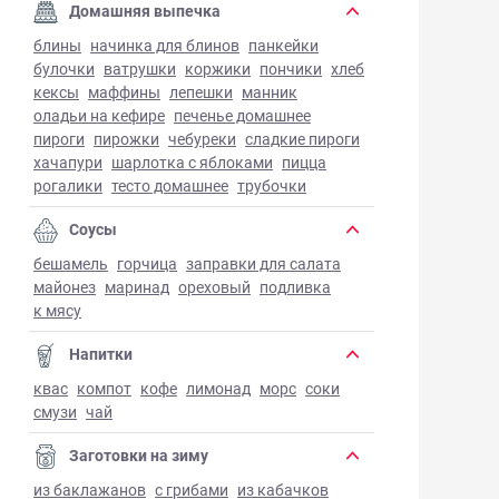
Домашняя выпечка
блины
начинка для блинов
панкейки
булочки
ватрушки
коржики
пончики
хлеб
кексы
маффины
лепешки
манник
оладьи на кефире
печенье домашнее
пироги
пирожки
чебуреки
сладкие пироги
хачапури
шарлотка с яблоками
пицца
рогалики
тесто домашнее
трубочки
Соусы
бешамель
горчица
заправки для салата
майонез
маринад
ореховый
подливка
к мясу
Напитки
квас
компот
кофе
лимонад
морс
соки
смузи
чай
Заготовки на зиму
из баклажанов
с грибами
из кабачков