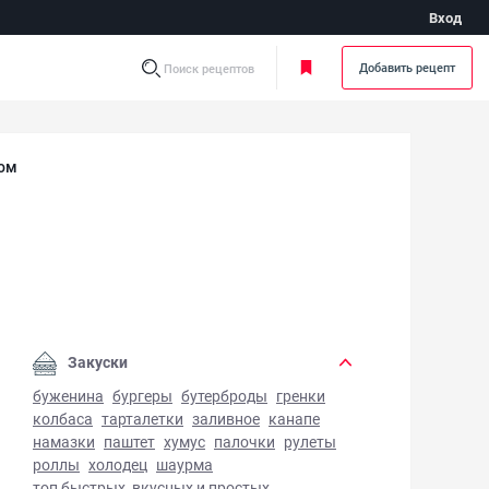
Вход
Добавить рецепт
Поиск рецептов
сом
ус с рисом - фото готового блюда
Закуски
буженина
бургеры
бутерброды
гренки
колбаса
тарталетки
заливное
канапе
намазки
паштет
хумус
палочки
рулеты
роллы
холодец
шаурма
топ быстрых, вкусных и простых