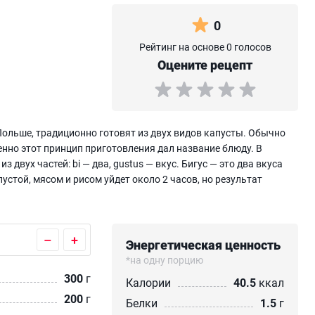
0
Рейтинг на основе 0 голосов
Оцените рецепт
 Польше, традиционно готовят из двух видов капусты. Обычно
енно этот принцип приготовления дал название блюду. В
з двух частей: bi — два, gustus — вкус. Бигус — это два вкуса
пустой, мясом и рисом уйдет около 2 часов, но результат
–
+
Энергетическая ценность
*на одну порцию
300
г
Калории
40.5
ккал
200
г
Белки
1.5
г