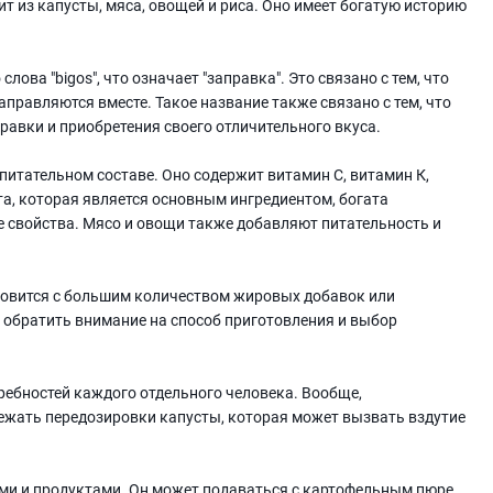
оит из капусты, мяса, овощей и риса. Оно имеет богатую историю
лова "bigos", что означает "заправка". Это связано с тем, что
аправляются вместе. Такое название также связано с тем, что
равки и приобретения своего отличительного вкуса.
 питательном составе. Оно содержит витамин С, витамин К,
ста, которая является основным ингредиентом, богата
 свойства. Мясо и овощи также добавляют питательность и
отовится с большим количеством жировых добавок или
обратить внимание на способ приготовления и выбор
требностей каждого отдельного человека. Вообще,
ежать передозировки капусты, которая может вызвать вздутие
ами и продуктами. Он может подаваться с картофельным пюре