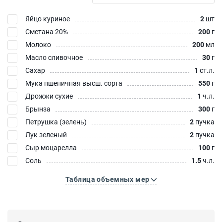
Яйцо куриное
2
шт
Сметана 20%
200
г
Молоко
200
мл
Масло сливочное
30
г
Сахар
1
ст.л.
Мука пшеничная высш. сорта
550
г
Дрожжи сухие
1
ч.л.
Брынза
300
г
Петрушка (зелень)
2
пучка
Лук зеленый
2
пучка
Сыр моцарелла
100
г
Соль
1.5
ч.л.
Таблица объемных мер