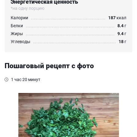
Энергетическая ценность
*на одну порцию
Калории
187
ккал
Белки
8.4
г
Жиры
9.4
г
Углеводы
18
г
Пошаговый рецепт с фото
1 час 20 минут