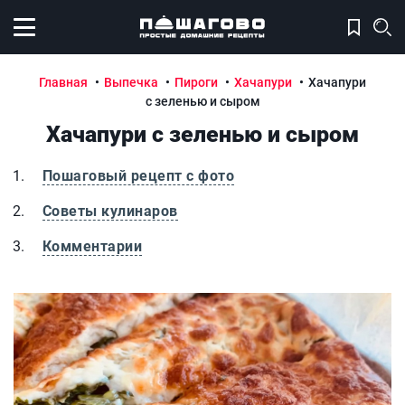
Открыть меню
Главная
Выпечка
Пироги
Хачапури
Хачапури
с зеленью и сыром
Хачапури с зеленью и сыром
Пошаговый рецепт с фото
Советы кулинаров
Комментарии
Хачапури с зеленью и сыром
Х