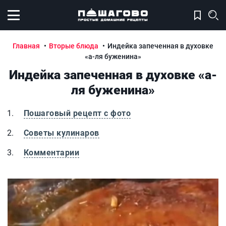
Открыть меню
Главная
Вторые блюда
Индейка запеченная в духовке
«а-ля буженина»
Индейка запеченная в духовке «а-
ля буженина»
Пошаговый рецепт с фото
Советы кулинаров
Комментарии
Индейка запеченная в духовке «а-ля буженина»
И