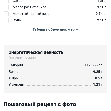
Сахар
1
ст.л.
Масло растительное
3
ст.л.
Молотый чёрный перец
0.5
ч.л.
Соль
2
ст.л.
Таблица объемных мер
Энергетическая ценность
*на одну порцию
Калории
117.5
ккал
Белки
9.25
г
Жиры
8.5
г
Углеводы
1.25
г
Пошаговый рецепт с фото