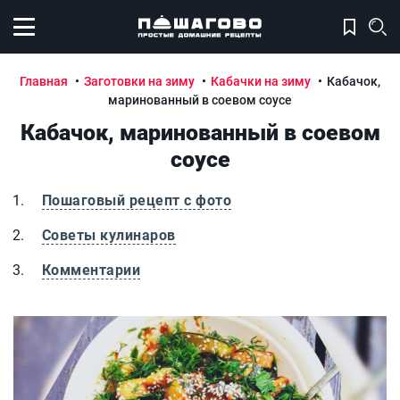
Открыть меню
Главная
Заготовки на зиму
Кабачки на зиму
Кабачок,
маринованный в соевом соусе
Кабачок, маринованный в соевом
соусе
Пошаговый рецепт с фото
Советы кулинаров
Комментарии
Кабачок, маринованный в соевом соусе
К