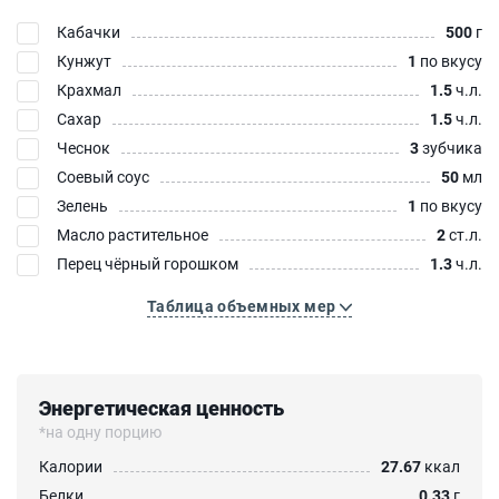
Кабачки
500
г
Кунжут
1
по вкусу
Крахмал
1.5
ч.л.
Сахар
1.5
ч.л.
Чеснок
3
зубчика
Соевый соус
50
мл
Зелень
1
по вкусу
Масло растительное
2
ст.л.
Перец чёрный горошком
1.3
ч.л.
Таблица объемных мер
Энергетическая ценность
*на одну порцию
Калории
27.67
ккал
Белки
0.33
г