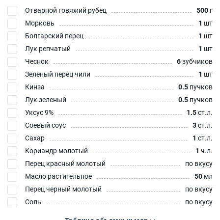
Отварной говяжий рубец
500
г
Морковь
1
шт
Болгарский перец
1
шт
Лук репчатый
1
шт
Чеснок
6
зубчиков
Зеленый перец чили
1
шт
Кинза
0.5
пучков
Лук зеленый
0.5
пучков
Уксус 9%
1.5
ст.л.
Соевый соус
3
ст.л.
Сахар
1
ст.л.
Кориандр молотый
1
ч.л.
Перец красный молотый
по вкусу
Масло растительное
50
мл
Перец черный молотый
по вкусу
Соль
по вкусу