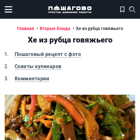
Открыть меню
Главная
Вторые блюда
Хе из рубца говяжьего
Хе из рубца говяжьего
Пошаговый рецепт с фото
Советы кулинаров
Комментарии
Хе из рубца говяжьего
Х