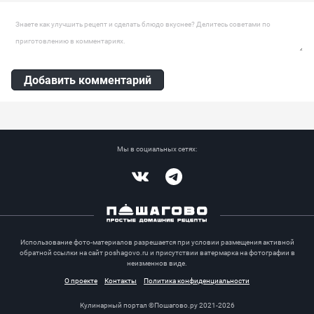
Оставить комментарий
Добавить комментарий
Мы в социальных сетях:
Vkontakte
Telegram
Использование фото-материалов разрешается при условии размещения активной
обратной ссылки на сайт poshagovo.ru и присутствии ватермарка на фотографии в
неизменнов виде.
О проекте
Контакты
Политика конфиденциальности
Кулинарный портал ©Пошагово.ру 2021-2026