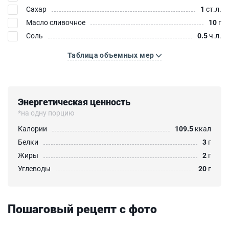
Сахар
1
ст.л.
Масло сливочное
10
г
Соль
0.5
ч.л.
Таблица объемных мер
Энергетическая ценность
*на одну порцию
Калории
109.5
ккал
Белки
3
г
Жиры
2
г
Углеводы
20
г
Пошаговый рецепт с фото