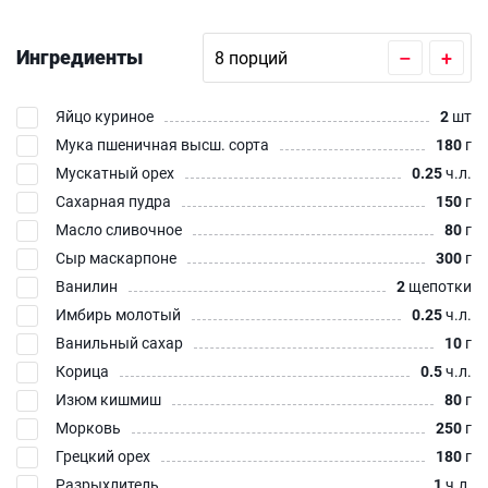
Ингредиенты
–
+
Яйцо куриное
2
шт
Мука пшеничная высш. сорта
180
г
Мускатный орех
0.25
ч.л.
Сахарная пудра
150
г
Масло сливочное
80
г
Сыр маскарпоне
300
г
Ванилин
2
щепотки
Имбирь молотый
0.25
ч.л.
Ванильный сахар
10
г
Корица
0.5
ч.л.
Изюм кишмиш
80
г
Морковь
250
г
Грецкий орех
180
г
Разрыхлитель
1
ч.л.