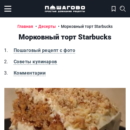
Открыть меню
Главная
Десерты
Морковный торт Starbucks
Морковный торт Starbucks
Пошаговый рецепт с фото
Советы кулинаров
Комментарии
Морковный торт Starbucks
М