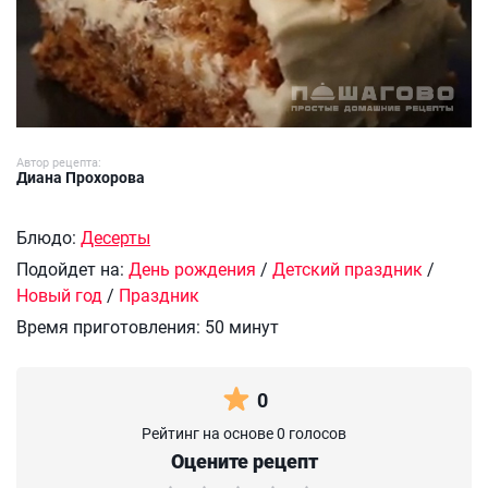
Автор рецепта:
Диана Прохорова
Блюдо:
Десерты
Подойдет на:
День рождения
/
Детский праздник
/
Новый год
/
Праздник
Время приготовления:
50 минут
0
Рейтинг на основе 0 голосов
Оцените рецепт