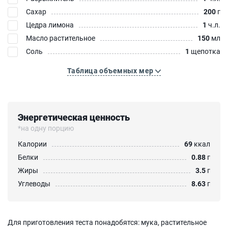
Сахар
200
г
Цедра лимона
1
ч.л.
Масло растительное
150
мл
Соль
1
щепотка
Таблица объемных мер
Энергетическая ценность
*на одну порцию
Калории
69
ккал
Белки
0.88
г
Жиры
3.5
г
Углеводы
8.63
г
Для приготовления теста понадобятся: мука, растительное