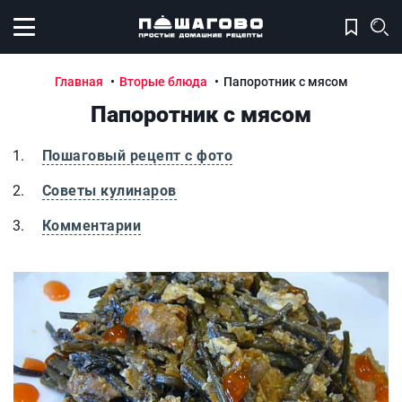
Открыть меню
Главная
Вторые блюда
Папоротник с мясом
Папоротник с мясом
Пошаговый рецепт с фото
Советы кулинаров
Комментарии
Папоротник с мясом
П