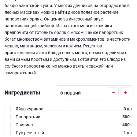
блюдо азиатской кухни. У многих дачников на огородах или в
лесных массивах можно найти дикое полезное растение
папоротник орляк. Он ценно за интересный вкус,
напоминающий грибной. Из-за этого многие хозяйки
предпочитают готовить орляк с мясом. Также папоротник
богат множеством витаминов и макроэлементов, в частности
медью, марганцем, железом и калием. Рецептов
приготовления этого блюда очень много, но мы поделимся с
вами самым простым и доступным. Готовится это блюдо из
солёного папоротника, но можно взять и свежий, или
замороженный.
Ингредиенты
–
+
Яйцо куриное
3
шт
Папоротник
500
г
Свинина
400
г
Лук репчатый
1
шт