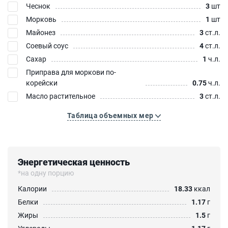
Чеснок
3
шт
Морковь
1
шт
Майонез
3
ст.л.
Соевый соус
4
ст.л.
Сахар
1
ч.л.
Приправа для моркови по-
корейски
0.75
ч.л.
Масло растительное
3
ст.л.
Таблица объемных мер
Энергетическая ценность
*на одну порцию
Калории
18.33
ккал
Белки
1.17
г
Жиры
1.5
г