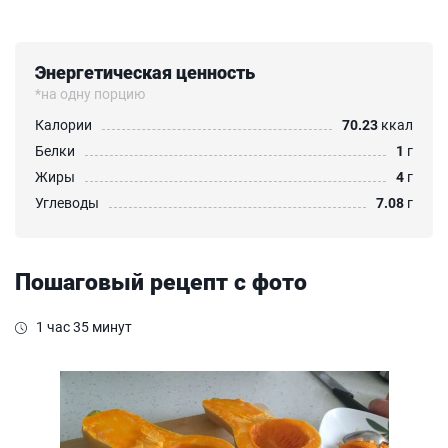
Энергетическая ценность
*на одну порцию
Калории
70.23
ккал
Белки
1
г
Жиры
4
г
Углеводы
7.08
г
Пошаговый рецепт с фото
1 час 35 минут