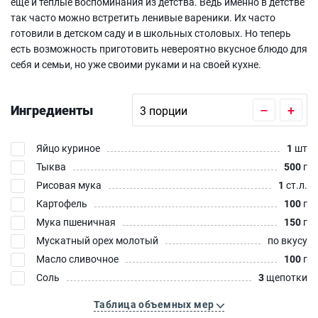
еще и теплые воспоминания из детства. Ведь именно в детстве
так часто можно встретить ленивые вареники. Их часто
готовили в детском саду и в школьных столовых. Но теперь
есть возможность приготовить невероятно вкусное блюдо для
себя и семьи, но уже своими руками и на своей кухне.
Ингредиенты
–
+
Яйцо куриное
1
шт
Тыква
500
г
Рисовая мука
1
ст.л.
Картофель
100
г
Мука пшеничная
150
г
Мускатный орех молотый
по вкусу
Масло сливочное
100
г
Соль
3
щепотки
Таблица объемных мер