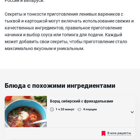
России и Беларуси.
Секреты и тонкости приготовления ленивых вареников с
тыквой и картошкой могут включать использование свежих и
качественных ингредиентов, правильное приготовление
начинки и выбор соуса или топинга для подачи. Каждый
может добавить свои секреты, чтобы приготовление стало
максимально вкусным и уникальным.
Блюда с похожими ингредиентами
Борщ сибирский с фрикадельками
1 ч 20
минут
4
порции
Фрикадельки (маленькие шарики фарша) в супе, добавляют
В мои рецепты
чтобы придать блюду более сытный вкус....