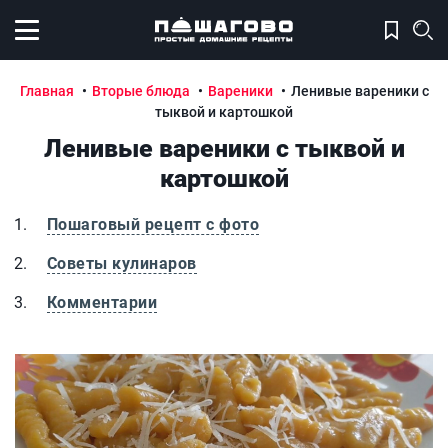
Открыть меню
Главная
Вторые блюда
Вареники
Ленивые вареники с
тыквой и картошкой
Ленивые вареники с тыквой и
картошкой
Пошаговый рецепт с фото
Советы кулинаров
Комментарии
Ленивые вареники с тыквой и картошкой
Л