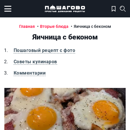
Открыть меню
Главная
Вторые блюда
Яичница с беконом
Яичница с беконом
Пошаговый рецепт с фото
Советы кулинаров
Комментарии
Яичница с беконом
Я