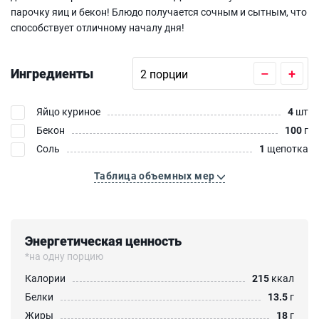
парочку яиц и бекон! Блюдо получается сочным и сытным, что
способствует отличному началу дня!
Ингредиенты
–
+
Яйцо куриное
4
шт
Бекон
100
г
Соль
1
щепотка
Таблица объемных мер
Энергетическая ценность
*на одну порцию
Калории
215
ккал
Белки
13.5
г
Жиры
18
г