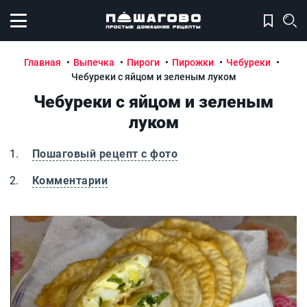
Открыть меню
Главная
Выпечка
Пироги
Пирожки
Чебуреки
Чебуреки с яйцом и зеленым луком
Чебуреки с яйцом и зеленым
луком
Пошаговый рецепт с фото
Комментарии
Чебуреки с яйцом и зеленым луком
Ч