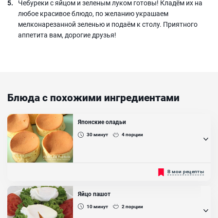
Чебуреки с яйцом и зеленым луком готовы! Кладём их на
любое красивое блюдо, по желанию украшаем
мелконарезанной зеленью и подаём к столу. Приятного
аппетита вам, дорогие друзья!
Блюда с похожими ингредиентами
Японские оладьи
30
минут
4
порции
Японские оладьи - это интересная, вкусная альтернатива
В мои рецепты
привычным русским оладьям или американским панкейкам. Их
отличает пышная, пористая структура теста, которое буквально
"тает во рту", она немного напоминает суфле. Несмотря на то, что
Яйцо пашот
готовятся эти оладьи из тех же продуктов, что и панкейки -
молоко, яйца, молоко и мука с разрыхлителем, на вкус и внешний
10
минут
2
порции
вид они другие...