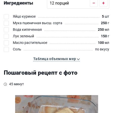
Ингредиенты
–
+
Яйцо куриное
5
шт
Мука пшеничная высш. сорта
250
г
Вода кипяченная
250
мл
Лук зеленый
150
г
Масло растительное
100
мл
Соль
по вкусу
Таблица объемных мер
Пошаговый рецепт с фото
45 минут