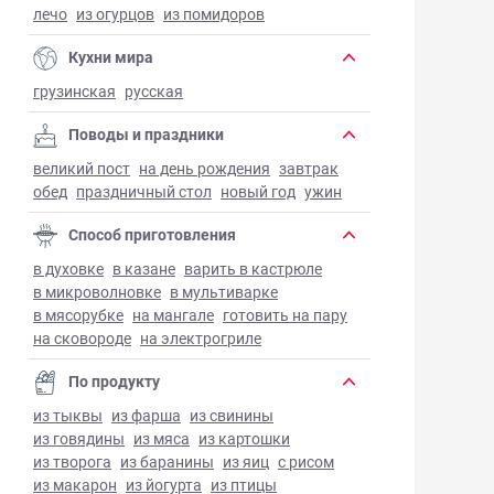
лечо
из огурцов
из помидоров
Кухни мира
грузинская
русская
Поводы и праздники
великий пост
на день рождения
завтрак
обед
праздничный стол
новый год
ужин
Способ приготовления
в духовке
в казане
варить в кастрюле
в микроволновке
в мультиварке
в мясорубке
на мангале
готовить на пару
на сковороде
на электрогриле
По продукту
из тыквы
из фарша
из свинины
из говядины
из мяса
из картошки
из творога
из баранины
из яиц
с рисом
из макарон
из йогурта
из птицы