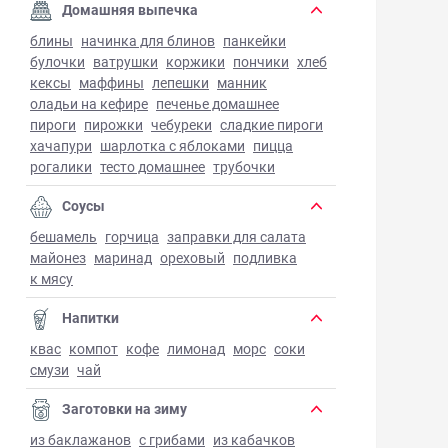
Домашняя выпечка
блины
начинка для блинов
панкейки
булочки
ватрушки
коржики
пончики
хлеб
кексы
маффины
лепешки
манник
оладьи на кефире
печенье домашнее
пироги
пирожки
чебуреки
сладкие пироги
хачапури
шарлотка с яблоками
пицца
рогалики
тесто домашнее
трубочки
Соусы
бешамель
горчица
заправки для салата
майонез
маринад
ореховый
подливка
к мясу
Напитки
квас
компот
кофе
лимонад
морс
соки
смузи
чай
Заготовки на зиму
из баклажанов
с грибами
из кабачков