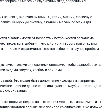
 желеобразная масса из клубничных ягод, сваренных с
х веществ, включая витамин C, калий, магний, фолиевую
крепить иммунную систему, а калий и магний полезны для
тся в зависимости от возраста и потребностей организма.
стве десерта, добавляя его к йогурту, творогу или оладьям.
в повидле, и ограничивать его потребление в случае проблем с
руктами, ягодами или свежими овощами, чтобы разнообразить
ыми видами закусок, хлебом и блинами.
азной. Это может быть дополнение к десертам, например,
ачестве начинки для печенья или рулетов. Клубничное повидло
а хлеб или блины.
т нескольких недель до нескольких месяцев, в зависимости от
овидло хранится дольше, чем повидло со сливками). Оно должно