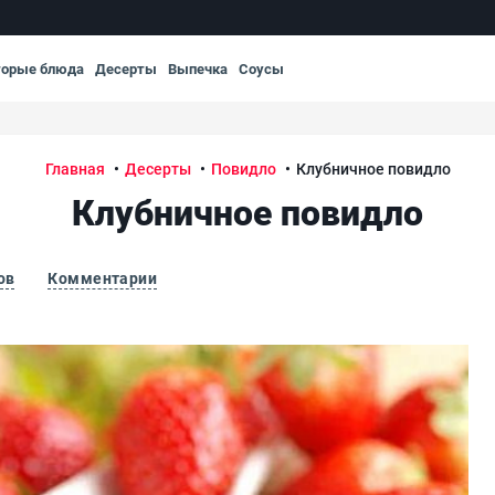
торые блюда
Десерты
Выпечка
Соусы
Главная
Десерты
Повидло
Клубничное повидло
Клубничное повидло
ов
Комментарии
Клу