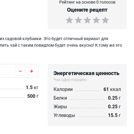
Рейтинг на основе 0 голосов
Оцените рецепт
з садовой клубники. Это будет отличный вариант для
ить чай с таким повидлом будет очень вкусно! К тому же это
–
+
Энергетическая ценность
*на одну порцию
1.5
кг
Калории
61
ккал
500
г
Белки
0.25
г
Жиры
0.25
г
Углеводы
15.5
г