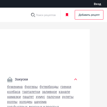
Вход
Добавить рецепт
Поиск рецептов
бничное повидло - фото готового блюда
Закуски
буженина
бургеры
бутерброды
гренки
колбаса
тарталетки
заливное
канапе
намазки
паштет
хумус
палочки
рулеты
роллы
холодец
шаурма
топ быстрых, вкусных и простых