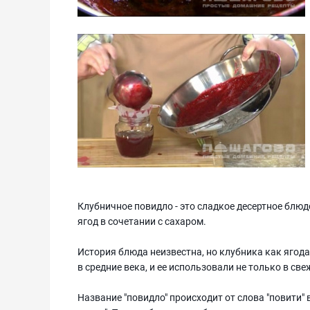
Клубничное повидло - это сладкое десертное блю
ягод в сочетании с сахаром.
История блюда неизвестна, но клубника как ягода
в средние века, и ее использовали не только в св
Название "повидло" происходит от слова "повити"