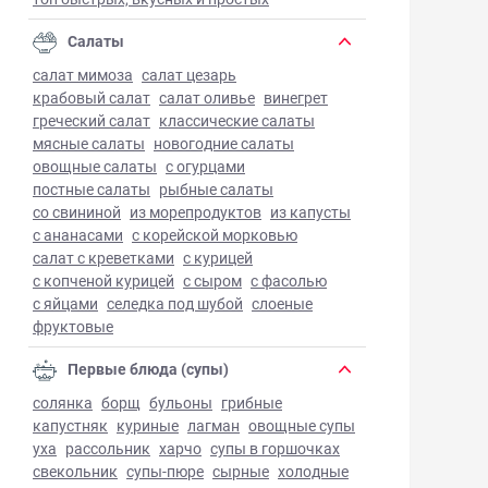
Салаты
салат мимоза
салат цезарь
крабовый салат
салат оливье
винегрет
греческий салат
классические салаты
мясные салаты
новогодние салаты
овощные салаты
с огурцами
постные салаты
рыбные салаты
со свининой
из морепродуктов
из капусты
с ананасами
с корейской морковью
салат с креветками
с курицей
с копченой курицей
с сыром
с фасолью
с яйцами
селедка под шубой
слоеные
фруктовые
Первые блюда (супы)
солянка
борщ
бульоны
грибные
капустняк
куриные
лагман
овощные супы
уха
рассольник
харчо
супы в горшочках
свекольник
супы-пюре
сырные
холодные