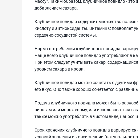
массу". Таким образом, клубничное повидло - это
добавлением сахара.
Клубничное повидло содержит множество полезны
кислоту и антиоксиданты. Витамин C позволяет у
сердечно-сосудистой системы.
Норма потребления клубничного повидла варьируе
Чаще всего клубничное повидло употребляют в каче
При этом следует учитывать сахар, содержащийся 
уровнем сахара в крови.
Клубничное повидло можно сочетать с другими ф
его вкус. Оно также хорошо сочетается с различн
Подача клубничного повидла может быть разнообр
пирогам или мороженому, или использоваться в к
также можно употреблять в чистом виде, нанося н
Срок хранения клубничного повидла варьируется о
условий хранения и консистенции (натуральное п