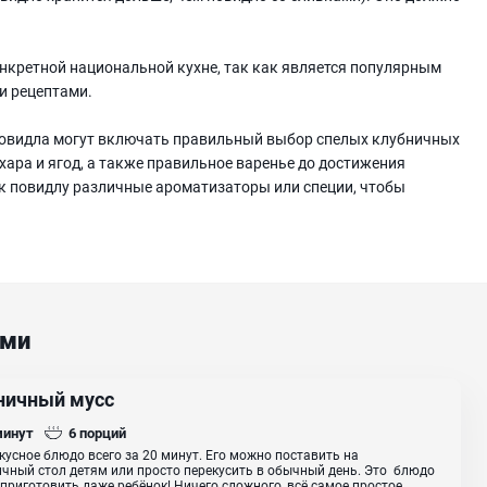
онкретной национальной кухне, так как является популярным
и рецептами.
повидла могут включать правильный выбор спелых клубничных
хара и ягод, а также правильное варенье до достижения
к повидлу различные ароматизаторы или специи, чтобы
ами
ничный мусс
минут
6
порций
кусное блюдо всего за 20 минут. Его можно поставить на
чный стол детям или просто перекусить в обычный день. Это блюдо
приготовить даже ребёнок! Ничего сложного, всё самое простое....