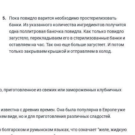
Пока повидло варится необходимо простерилизовать
банки. Из указанного количества ингредиентов получится
одна поллитровая баночка повидла. Как только повидло
загустело, перекладываем его в стерилизованные банки и
оставляем на час. Так оно еще больше загустеет. И потом
только закрываем крышкой и отправляем в холод.
до, приготовленное из свежих или замороженных клубничных
 известна с древних времен. Она была популярна в Европе уже
ежем виде, но и для приготовления различных сладостей.
 в болгарском и румынском языках, что означает "желе, жидкую