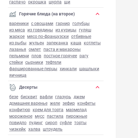
гаспачо
окрошка
шурпа
щи
Горячие блюда (на второе)
вареники
с овощами
гарнир
голубцы
из мяса
из говядины
из курицы
гуляш
жаркое
мясо по-французски
отбивные
из рыбы
жульен
запеканка
каша
котлеты
лазанья
омлет
паста и макароны
пельмени
плов
постное горячее
рагу
стейки
сырники
тефтели
фаршированные перцы
хинкали
шашлыки
яичница
Десерты
безе
бисквит
вафли
глазурь
джем
домашнее варенье
желе
зефир
конфеты
конфитюр
крем для торта
мармелад
мороженое
мусс
пастила
пирожные
повидло
пудинг
сироп
суфле
торты
чизкейк
халва
штрудель