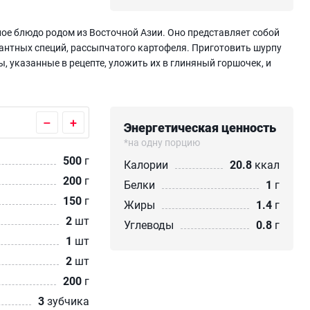
ое блюдо родом из Восточной Азии. Оно представляет собой
кантных специй, рассыпчатого картофеля. Приготовить шурпу
, указанные в рецепте, уложить их в глиняный горшочек, и
–
+
Энергетическая ценность
*на одну порцию
500
г
Калории
20.8
ккал
200
г
Белки
1
г
150
г
Жиры
1.4
г
2
шт
Углеводы
0.8
г
1
шт
2
шт
200
г
3
зубчика