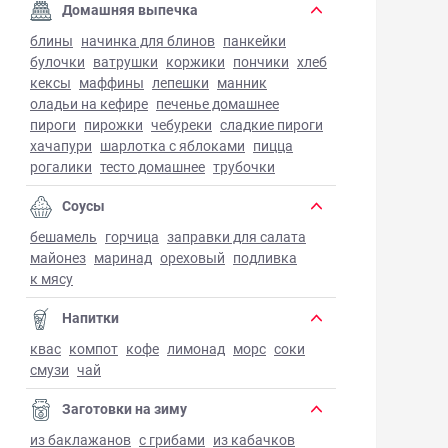
Домашняя выпечка
блины
начинка для блинов
панкейки
булочки
ватрушки
коржики
пончики
хлеб
кексы
маффины
лепешки
манник
оладьи на кефире
печенье домашнее
пироги
пирожки
чебуреки
сладкие пироги
хачапури
шарлотка с яблоками
пицца
рогалики
тесто домашнее
трубочки
Соусы
бешамель
горчица
заправки для салата
майонез
маринад
ореховый
подливка
к мясу
Напитки
квас
компот
кофе
лимонад
морс
соки
смузи
чай
Заготовки на зиму
из баклажанов
с грибами
из кабачков