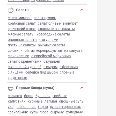
Салаты
салат мимоза
салат цезарь
крабовый салат
салат оливье
винегрет
греческий салат
классические салаты
мясные салаты
новогодние салаты
овощные салаты
с огурцами
постные салаты
рыбные салаты
со свининой
из морепродуктов
из капусты
с ананасами
с корейской морковью
салат с креветками
с курицей
с копченой курицей
с сыром
с фасолью
с яйцами
селедка под шубой
слоеные
фруктовые
Первые блюда (супы)
солянка
борщ
бульоны
грибные
капустняк
куриные
лагман
овощные супы
уха
рассольник
харчо
супы в горшочках
свекольник
супы-пюре
сырные
холодные