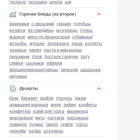
гаспачо
окрошка
шурпа
щи
Горячие блюда (на второе)
вареники
с овощами
гарнир
голубцы
из мяса
из говядины
из курицы
гуляш
жаркое
мясо по-французски
отбивные
из рыбы
жульен
запеканка
каша
котлеты
лазанья
омлет
паста и макароны
пельмени
плов
постное горячее
рагу
стейки
сырники
тефтели
фаршированные перцы
хинкали
шашлыки
яичница
Десерты
безе
бисквит
вафли
глазурь
джем
домашнее варенье
желе
зефир
конфеты
конфитюр
крем для торта
мармелад
мороженое
мусс
пастила
пирожные
повидло
пудинг
сироп
суфле
торты
чизкейк
халва
штрудель