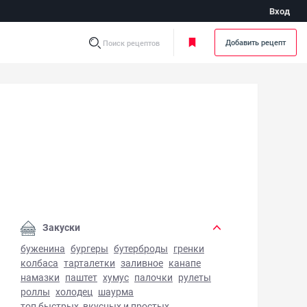
Вход
Добавить рецепт
Поиск рецептов
а шурпа в горшочках - фото готового блюда
Закуски
буженина
бургеры
бутерброды
гренки
колбаса
тарталетки
заливное
канапе
намазки
паштет
хумус
палочки
рулеты
роллы
холодец
шаурма
топ быстрых, вкусных и простых