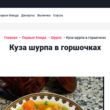
торые блюда
Десерты
Выпечка
Соусы
Главная
Первые блюда
Шурпа
Куза шурпа в горшочках
Куза шурпа в горшочках
Куз