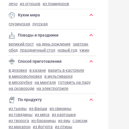
лечо
из огурцов
из помидоров
Кухни мира
грузинская
русская
Поводы и праздники
великий пост
на день рождения
завтрак
обед
праздничный стол
новый год
ужин
Способ приготовления
в духовке
в казане
варить в кастрюле
в микроволновке
в мультиварке
в мясорубке
на мангале
готовить на пару
на сковороде
на электрогриле
По продукту
из тыквы
из фарша
из свинины
из говядины
из мяса
из картошки
из творога
из баранины
из яиц
с рисом
из макарон
из йогурта
из птицы