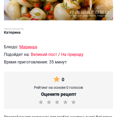
Автор рецепта:
Катерина
Блюдо:
Маринад
Подойдет на:
Великий пост
/
На природу
Время приготовления:
35 минут
0
Рейтинг на основе 0 голосов
Оцените рецепт
Простой рецепт маринада для грибов шампиньонов! Всё легко