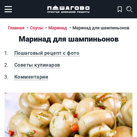
Открыть меню
Главная
Соусы
Маринад
Маринад для шампиньонов
Маринад для шампиньонов
Пошаговый рецепт с фото
Советы кулинаров
Комментарии
Маринад для шампиньонов
М