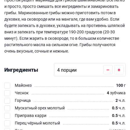
и просто, просто смешать все ингредиенты и замариновать
грибы. Маринованные грибы можно приготовить потом в
духовке, на сковороде или на мангале, где вам удобно. Если
будете запекать в духовке, укладывать на противень шляпкой
вниз и запекать при температуре 190-200 градусов (20-30
минут). Если жарить в сковороде, то в большом количестве
растительного масла на сильном огне. Грибы получаются
очень вкусные, сочные и нежные.
Ингредиенты
–
+
Майонез
100
г
Чеснок
4
зубчика
Горчица
2
ч.л.
Мускатный орех молотый
0.5
ч.л.
Приправа карри
0.5
ч.л.
Перец чёрный молотый
0.5
ч.л.