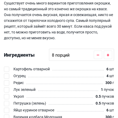
Существует очень много вариантов приготовления окрошки,
но самый традиционный это конечно же окрошка на квасе.
Она получается очень вкусная, яркая и освежающая, никто не
откажется от тарелочки холодного супа. Самый популярный
рецепт, который займёт всего 30 минут. Если кваса под рукой
нет, то можно приготовить на воде, получится просто,
доступно, но не менее вкусно.
Ингредиенты
–
+
Картофель отварной
6
шт
Огурец
4
шт
Редис
300
г
Лук зеленый
1
пучок
Укроп
0.5
пучков
Петрушка (зелень)
0.5
пучков
Яйцо куриное отварное
6
шт
Вареная колбаса Молочная
300
г