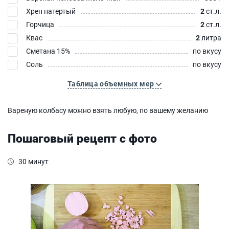
Хрен натертый
2
ст.л.
Горчица
2
ст.л.
Квас
2
литра
Сметана 15%
по вкусу
Соль
по вкусу
Таблица объемных мер
Вареную колбасу можно взять любую, по вашему желанию
Пошаговый рецепт с фото
30 минут