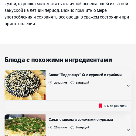
кухни, окрошка может стать отличной освежающей и сытной
закуской на летний период. Важно помнить о мере
употребления и сохранять все овощи в свежем состоянии при
приготовлении.
Блюда с похожими ингредиентами
Салат "Подсолнух" 🌻 с курицей и грибами
30
минут
8
порций
Аппетитный, красиво оформлен чипсами, чёрными оливками и
В мои рецепты
внешне похож на цветок подсолнуха. Его можно подать к
новогоднему столу, на семейное торжество, да и в любой будний
день, он эффектно будет смотреться и не останется
Салат с мясом и солеными огурцами
незамеченным....
20
минут
6
порций