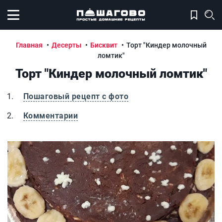
Открыть меню
Главная
Десерты
Бисквит
Торт "Киндер молочный
ломтик"
Торт "Киндер молочный ломтик"
Пошаговый рецепт с фото
Комментарии
Торт "Киндер молочный ломтик"
Т