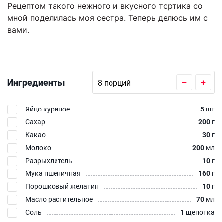
Рецептом такого нежного и вкусного тортика со
мной поделилась моя сестра. Теперь делюсь им с
вами.
Ингредиенты
–
+
Яйцо куриное
5
шт
Сахар
200
г
Какао
30
г
Молоко
200
мл
Разрыхлитель
10
г
Мука пшеничная
160
г
Порошковый желатин
10
г
Масло растительное
70
мл
Соль
1
щепотка