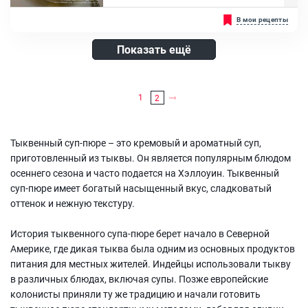
Чеснок, Сливки 10%, Мускатный орех молотый, Имбирь молотый,
Рецепт сливочного тыквенного крем-супа очень простой, вкусный
В мои рецепты
Сухарики, Растительное масло
и займёт достойное место в вашем рационе. Получается он очень
ярким, вкусным и ароматным. Он непременно полностью вас
насытит и зарядит энергией, так как богат витаминами и
Показать ещё
порадует вас сливочным, нежным вкусом. Особенно такой суп
понравится как взрослым, так и вашим детям....
Ингредиенты:
1
2
Тыква, Картофель, Морковь, Лук репчатый, Чеснок, Сливки 10%,
Масло растительное
Тыквенный суп-пюре – это кремовый и ароматный суп,
приготовленный из тыквы. Он является популярным блюдом
осеннего сезона и часто подается на Хэллоуин. Тыквенный
суп-пюре имеет богатый насыщенный вкус, сладковатый
оттенок и нежную текстуру.
История тыквенного супа-пюре берет начало в Северной
Америке, где дикая тыква была одним из основных продуктов
питания для местных жителей. Индейцы использовали тыкву
в различных блюдах, включая супы. Позже европейские
колонисты приняли ту же традицию и начали готовить