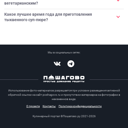
вегетарианским?
Какое лучшее время года для приготовления
тыквенного суп-пюре?
Мы в социальных сетях:
Vkontakte
Telegram
Использование фото-материалов разрешается при условии размещения активной
обратной ссылки на сайт poshagovo.ru и присутствии ватермарка на фотографии в
неизменнов виде.
О проекте
Контакты
Политика конфиденциальности
Кулинарный портал ©Пошагово.ру 2021-2026