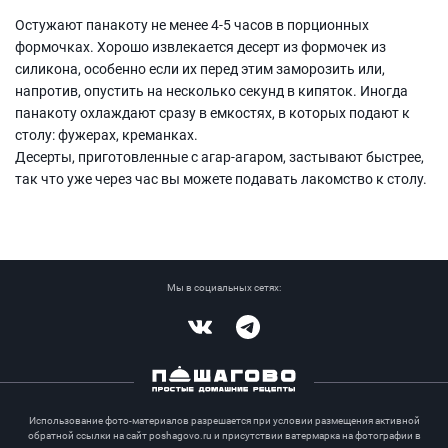
Остужают панакоту не менее 4-5 часов в порционных
формочках. Хорошо извлекается десерт из формочек из
силикона, особенно если их перед этим заморозить или,
напротив, опустить на несколько секунд в кипяток. Иногда
панакоту охлаждают сразу в емкостях, в которых подают к
столу: фужерах, креманках.
Десерты, приготовленные с агар-агаром, застывают быстрее,
так что уже через час вы можете подавать лакомство к столу.
Мы в социальных сетях:
Vkontakte
Telegram
Использование фото-материалов разрешается при условии размещения активной
обратной ссылки на сайт poshagovo.ru и присутствии ватермарка на фотографии в