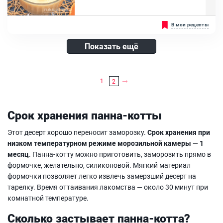
Ингредиенты:
Молоко 2,5 %, Порошковый желатин, Ванильный сахар, Тёмный
Панна-котту можно назвать диетическим десертом лишь условно
В мои рецепты
шоколад
— по калорийности. Если посмотреть его КБЖУ, то можно увидеть
огромное количество жиров. И виной тому сливки. Специалисты
разработали диетический рецепт этого десерта, который можно
Показать ещё
употреблять в небольших количествах даже тем, кто сидит на
диете. В основе пп панна-котты не сливки, а молоко с жирностью
в 1%....
Ингредиенты:
1
2
Апельсин, Яичный желток, Молоко 1%, Порошковый желатин
Срок хранения панна-котты
Этот десерт хорошо переносит заморозку.
Срок хранения при
низком температурном режиме морозильной камеры — 1
месяц
. Панна-котту можно приготовить, заморозить прямо в
формочке, желательно, силиконовой. Мягкий материал
формочки позволяет легко извлечь замерзший десерт на
тарелку. Время оттаивания лакомства — около 30 минут при
комнатной температуре.
Сколько застывает панна-котта?