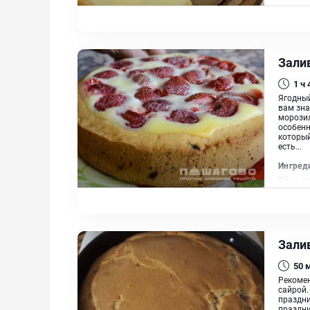
Разрыхл
Залив
1 ч
Ягодный
вам зна
морозил
особенн
который
есть...
Ингред
Яйцо ку
Разрыхл
сахар, 
Зали
50
Рекомен
сайрой.
праздни
праздни