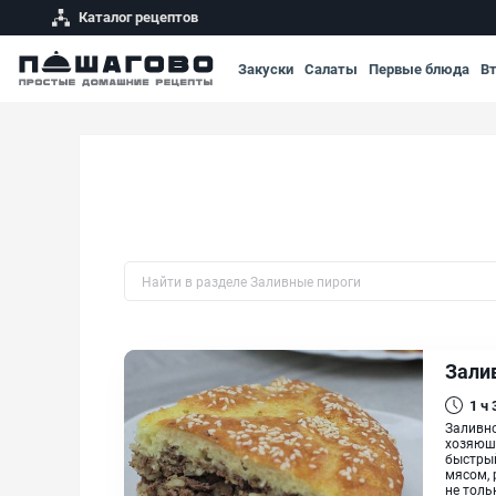
Каталог рецептов
Закуски
Салаты
Первые блюда
В
Быстрый поиск рецепта по названию
Зали
1 ч
Заливно
хозяюшк
быстрый
мясом, 
не толь