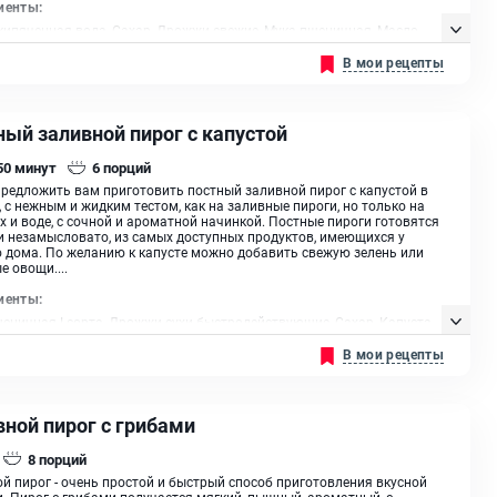
иенты:
кипяченная вода, Сахар, Дрожжи свежие, Мука пшеничная, Масло
ельное
В мои рецепты
ный заливной пирог с капустой
 50
минут
6
порций
редложить вам приготовить постный заливной пирог с капустой в
, с нежным и жидким тестом, как на заливные пироги, но только на
 и воде, с сочной и ароматной начинкой. Постные пироги готовятся
и незамысловато, из самых доступных продуктов, имеющихся у
 дома. По желанию к капусте можно добавить свежую зелень или
е овощи....
иенты:
еничная I сорта, Дрожжи сухи быстродействующие, Сахар, Капуста
, Куркума, Семена льна, Семена кунжута, Масло растительное
В мои рецепты
вной пирог с грибами
8
порций
й пирог - очень простой и быстрый способ приготовления вкусной
. Пирог с грибами получается мягкий, пышный, ароматный, с