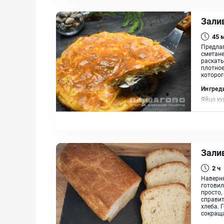
Залив
45
Предлаг
сметане
раскаты
плотное
которог
Ингред
Яйцо ку
пшеничн
Зали
2 ч
Наверня
готовил
просто,
справит
хлеба. 
сокраща