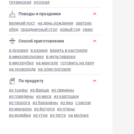
грузинская
русская
Поводы и праздники
великий пост
на день рождения
завтрак
обед
праздничный стол
новый год
ужин
Способ приготовления
в духовке
в казане
варить в кастрюле
в микроволновке
в мультиварке
в мясорубке
на мангале
готовить на пару
на сковороде
на электрогриле
По продукту
из тыквы
из фарша
из свинины
из говядины
из мяса
из картошки
из творога
из баранины
из яиц
с рисом
из макарон
из йогурта
из птицы
из индейки
из утки
из теста
на молоке