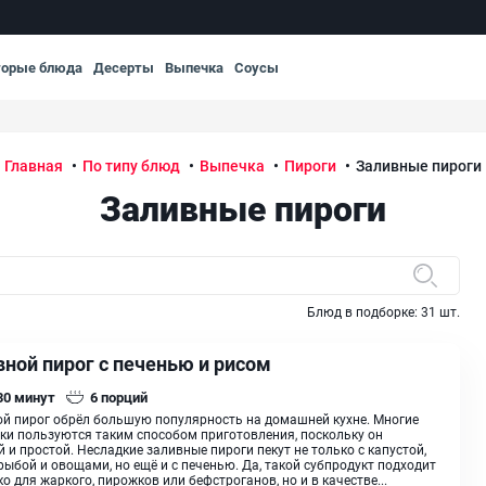
торые блюда
Десерты
Выпечка
Соусы
Главная
По типу блюд
Выпечка
Пироги
Заливные пироги
Заливные пироги
Блюд в подборке:
31
шт.
вной пирог с печенью и рисом
 30
минут
6
порций
й пирог обрёл большую популярность на домашней кухне. Многие
и пользуются таким способом приготовления, поскольку он
 и простой. Несладкие заливные пироги пекут не только с капустой,
рыбой и овощами, но ещё и с печенью. Да, такой субпродукт подходит
ко для жаркого, пирожков или бефстроганов, но и в качестве...