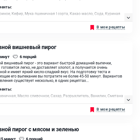
иенты:
риное, Кефир, Мука пшеничная I сорта, Какао масло, Сода, Куриная
 Рис, Лук зеленый
В мои рецепты
вной вишневый пирог
минут
6
порций
й вишневый пирог - это вариант быстрой домашней выпечки,
 готовится легко, не доставляет хлопот, а получается очень
ной и имеет яркий кисло-сладкий вкус. На подготовку теста и
ющее его выпекание вы потратите не более 45-50 минут. Вариантов
вления существует несколько, в одних рецептах...
иенты:
еничная, Масло сливочное, Сахар, Разрыхлитель, Ванилин, Сметана
ахмал, Вишня
В мои рецепты
вной пирог с мясом и зеленью
 15
минут
6
порций