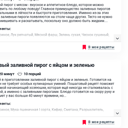
й пирог с мясом - вкусное и аппетитное блюдо, которое можно
вить по любому поводу! Главное преимущество заливных пирогов
альными в лёгкости и быстроте приготовления. Именно из-за этих
 заливные пироги появляются на столе чаще других. Тесто не нужно
амешивать и раскатывать, поскольку оно должно быть жидким....
иенты:
риное, Лук репчатый, Мясной фарш, Зелень сухая, Чеснок сушеный,
рдый, Разрыхлитель, Кунжут, Мука пшеничная I сорта, Сметана, Лук
 (перья), Растительное масло
В мои рецепты
вый заливной пирог с яйцом и зеленью
 20
минут
10
порций
 в приготовлении заливной пирог с яйцом и зеленью. Готовится на
и не требует особых кулинарных умений. Пошаговый рецепт поможет
мой начинающей хозяюшке, которая ещё никогда не сталкивалась с
й, а именно с заливными пирогами. Блюдо готовится на скору руку и
мет у вас больше 40 минут времени, но...
иенты:
риное, Мука пшеничная I сорта, Кефир, Сметана, Разрыхлитель,
 Кунжут, Панировочные сухари, Масло растительное
В мои рецепты