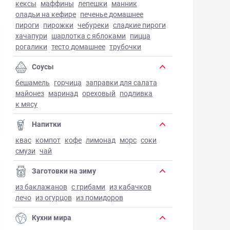
кексы
маффины
лепешки
манник
оладьи на кефире
печенье домашнее
пироги
пирожки
чебуреки
сладкие пироги
хачапури
шарлотка с яблоками
пицца
рогалики
тесто домашнее
трубочки
Соусы
бешамель
горчица
заправки для салата
майонез
маринад
ореховый
подливка
к мясу
Напитки
квас
компот
кофе
лимонад
морс
соки
смузи
чай
Заготовки на зиму
из баклажанов
с грибами
из кабачков
лечо
из огурцов
из помидоров
Кухни мира