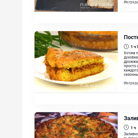
Ингред
Тёплая 
растит
Пост
1 ч
Хотим п
духовке
дрожжах
просто 
каждого
сезонны
Ингред
Мука пш
тушёная
Зали
1 ч
Заливно
выпечки