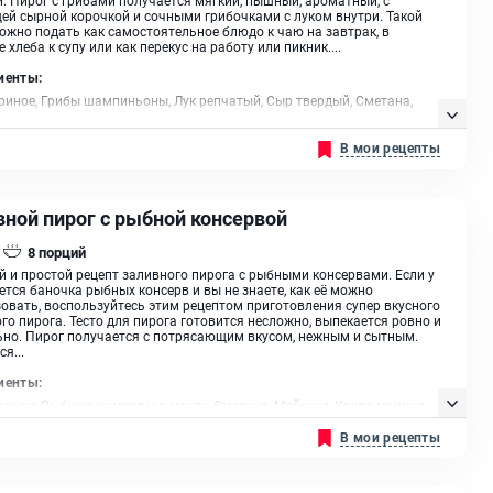
ей сырной корочкой и сочными грибочками с луком внутри. Такой
ожно подать как самостоятельное блюдо к чаю на завтрак, в
 хлеба к супу или как перекус на работу или пикник....
иенты:
риное, Грибы шампиньоны, Лук репчатый, Сыр твердый, Сметана,
 Укроп, Масло сливочное, Масло растительное
В мои рецепты
вной пирог с рыбной консервой
8
порций
 и простой рецепт заливного пирога с рыбными консервами. Если у
ется баночка рыбных консерв и вы не знаете, как её можно
овать, воспользуйтесь этим рецептом приготовления супер вкусного
го пирога. Тесто для пирога готовится несложно, выпекается ровно и
но. Пирог получается с потрясающим вкусом, нежным и сытным.
я...
иенты:
риное, Рыбные консервы в масле, Сметана, Майонез, Крупа манная,
еничная, Разрыхлитель, Горчица, Лук репчатый, Укроп, Сыр твердый,
В мои рецепты
растительное