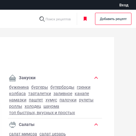
Вход
Добавить рецепт
Поиск рецептов
Закуски
буженина
бургеры
бутерброды
гренки
колбаса
тарталетки
заливное
канапе
намазки
паштет
хумус
палочки
рулеты
роллы
холодец
шаурма
топ быстрых, вкусных и простых
Салаты
салат мимоза
салат цезарь