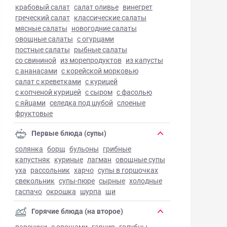
крабовый салат
салат оливье
винегрет
греческий салат
классические салаты
мясные салаты
новогодние салаты
овощные салаты
с огурцами
постные салаты
рыбные салаты
со свининой
из морепродуктов
из капусты
с ананасами
с корейской морковью
салат с креветками
с курицей
с копченой курицей
с сыром
с фасолью
с яйцами
селедка под шубой
слоеные
фруктовые
Первые блюда (супы)
солянка
борщ
бульоны
грибные
капустняк
куриные
лагман
овощные супы
уха
рассольник
харчо
супы в горшочках
свекольник
супы-пюре
сырные
холодные
гаспачо
окрошка
шурпа
щи
Горячие блюда (на второе)
вареники
с овощами
гарнир
голубцы