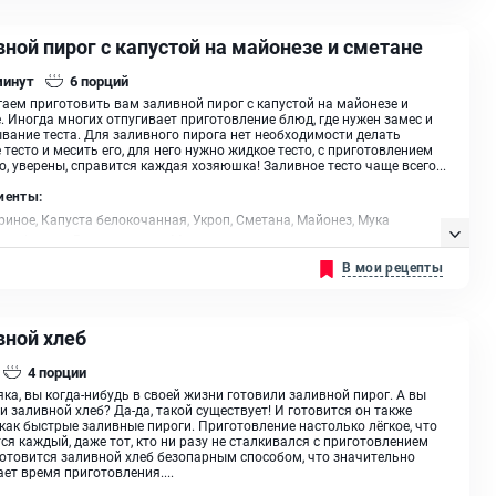
ной пирог с капустой на майонезе и сметане
минут
6
порций
аем приготовить вам заливной пирог с капустой на майонезе и
. Иногда многих отпугивает приготовление блюд, где нужен замес и
вание теста. Для заливного пирога нет необходимости делать
 тесто и месить его, для него нужно жидкое тесто, с приготовлением
о, уверены, справится каждая хозяюшка! Заливное тесто чаще всего...
иенты:
риное, Капуста белокочанная, Укроп, Сметана, Майонез, Мука
ая I сорта, Разрыхлитель, Масло сливочное
В мои рецепты
вной хлеб
4
порции
ка, вы когда-нибудь в своей жизни готовили заливной пирог. А вы
и заливной хлеб? Да-да, такой существует! И готовится он также
 как быстрые заливные пироги. Приготовление настолько лёгкое, что
ся каждый, даже тот, кто ни разу не сталкивался с приготовлением
Готовится заливной хлеб безопарным способом, что значительно
ет время приготовления....