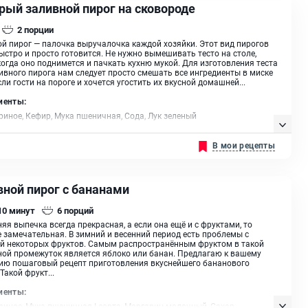
рый заливной пирог на сковороде
2
порции
й пирог — палочка выручалочка каждой хозяйки. Этот вид пирогов
ыстро и просто готовится. Не нужно вымешивать тесто на столе,
когда оно поднимется и пачкать кухню мукой. Для изготовления теста
ивного пирога нам следует просто смешать все ингредиенты в миске
Если гости на пороге и хочется угостить их вкусной домашней...
иенты:
риное, Кефир, Мука пшеничная, Сода, Лук зеленый
В мои рецепты
вной пирог с бананами
 10
минут
6
порций
я выпечка всегда прекрасная, а если она ещё и с фруктами, то
 замечательная. В зимний и весенний период есть проблемы с
й некоторых фруктов. Самым распространённым фруктом в такой
ой промежуток является яблоко или банан. Предлагаю к вашему
ию пошаговый рецепт приготовления вкуснейшего бананового
Такой фрукт...
иенты:
риное, Мука пшеничная I сорта, Маргарин молочный, Сахар,