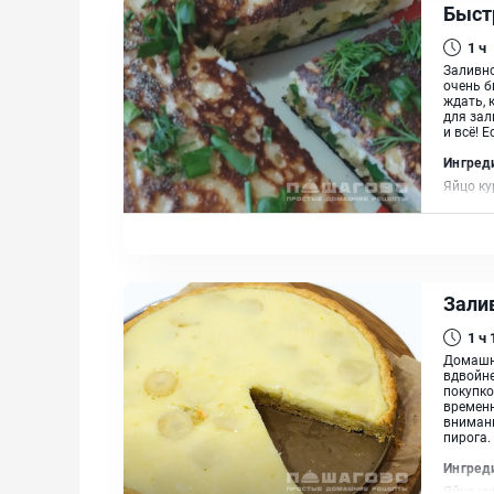
Быст
1 ч
Заливно
очень б
ждать, 
для зал
и всё! 
Ингред
Яйцо ку
Зали
1 ч
Домашня
вдвойне
покупко
временн
вниман
пирога. 
Ингред
Яйцо ку