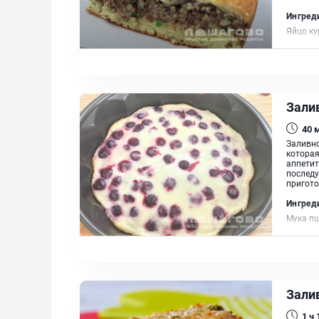
Ингред
Яйцо ку
печень,
Зали
40
Заливно
которая
аппетит
последу
пригото
Ингред
Мука пш
20%, Кр
Зали
1 ч