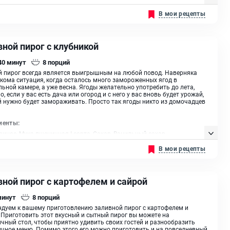
итель, Сметана, Бананы
В мои рецепты
ной пирог с клубникой
 40
минут
8
порций
 пирог всегда является выигрышным на любой повод. Наверняка
кома ситуация, когда осталось много замороженных ягод в
ьной камере, а уже весна. Ягоды желательно употребить до лета,
о, если у вас есть дача или огород и с него у вас вновь будет урожай,
 нужно будет замораживать. Просто так ягоды никто из домочадцев
иенты:
риное, Мука пшеничная I сорта, Сахар, Ванильный сахар,
итель, Масло сливочное, Крахмал, Сметана, Клубника, Ванильный
В мои рецепты
Разрыхлитель, Масло сливочное, Крахмал, Сметана 25 %
вной пирог с картофелем и сайрой
минут
8
порций
дуем к вашему приготовлению заливной пирог с картофелем и
 Приготовить этот вкусный и сытный пирог вы можете на
чный стол, чтобы приятно удивить своих гостей и разнообразить
чное меню. Помимо этого его можно приготовить и на повседневный