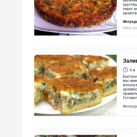
хрустящ
пирог м
качестве
Ингред
Яйцо ку
Чеснок,
Зали
1 ч
Быстрый
вас име
использ
заливно
правиль
Готовитс
Ингред
Яйцо ку
Мука пш
Масло 