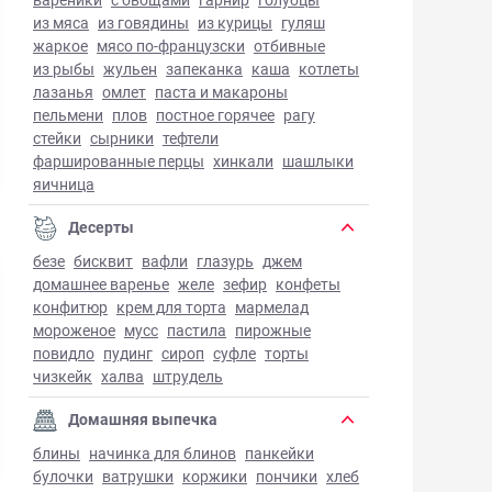
из мяса
из говядины
из курицы
гуляш
жаркое
мясо по-французски
отбивные
из рыбы
жульен
запеканка
каша
котлеты
лазанья
омлет
паста и макароны
пельмени
плов
постное горячее
рагу
стейки
сырники
тефтели
фаршированные перцы
хинкали
шашлыки
яичница
Десерты
безе
бисквит
вафли
глазурь
джем
домашнее варенье
желе
зефир
конфеты
конфитюр
крем для торта
мармелад
мороженое
мусс
пастила
пирожные
повидло
пудинг
сироп
суфле
торты
чизкейк
халва
штрудель
Домашняя выпечка
блины
начинка для блинов
панкейки
булочки
ватрушки
коржики
пончики
хлеб