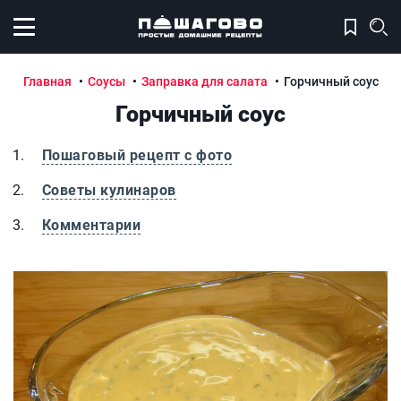
Открыть меню
Главная
Соусы
Заправка для салата
Горчичный соус
Горчичный соус
Пошаговый рецепт с фото
Советы кулинаров
Комментарии
Горчичный соус
Г