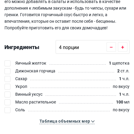
его можно добавлять в салаты и использовать в качестве
дополнения к любимым закускам - будь то чипсы, сухари или
гренки. Готовится горчичный соус быстро и легко, а
впечатления, которые он оставит после себя - бесценны.
Попробуйте приготовить его для своих домочадцев!
Ингредиенты
–
+
Яичный желток
1
щепотка
Дижонская горчица
2
ст.л.
Сахар
1
ч.л.
Укроп
по вкусу
Винный уксус
1
ч.л.
Масло растительное
100
мл
Соль
по вкусу
Таблица объемных мер