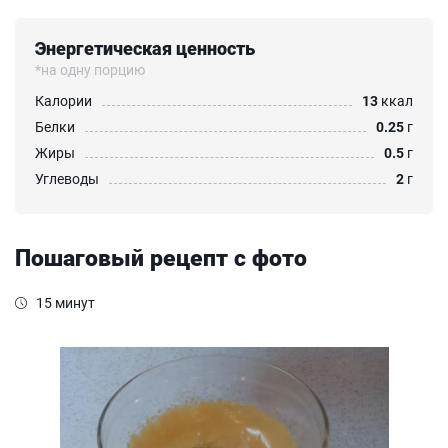
Энергетическая ценность
*на одну порцию
Калории
13
ккал
Белки
0.25
г
Жиры
0.5
г
Углеводы
2
г
Пошаговый рецепт с фото
15 минут