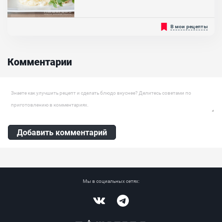
Ингредиенты:
Голец, Розмарин, Сухой тимьян, Лимон , Масло растительное
Рекомендуем к вашему приготовлению вкусную, ароматную и
В мои рецепты
нежную сырную лазанью. Приготовить данное блюдо вы можете
к праздничному столу для своих гостей, чтобы приятно
порадовать их и разнообразить привычное вам меню. Также вы
можете приготовить её и на повседневный стол, чтобы приятно
Комментарии
удивить своих близким. Готовится она из доступных
ингредиентов, которые...
Оставить комментарий
Добавить комментарий
Мы в социальных сетях:
Vkontakte
Telegram