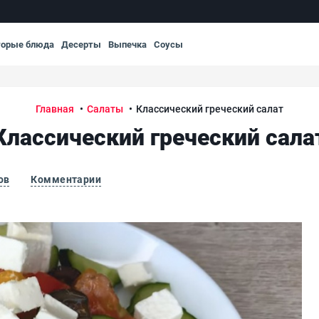
торые блюда
Десерты
Выпечка
Соусы
Главная
Салаты
Классический греческий салат
Классический греческий сала
ов
Комментарии
Кла