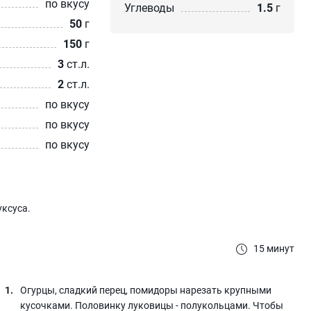
по вкусу
Углеводы
1.5
г
50
г
150
г
3
ст.л.
2
ст.л.
по вкусу
по вкусу
по вкусу
уксуса.
15 минут
Огурцы, сладкий перец, помидоры нарезать крупными
кусочками. Половинку луковицы - полукольцами. Чтобы