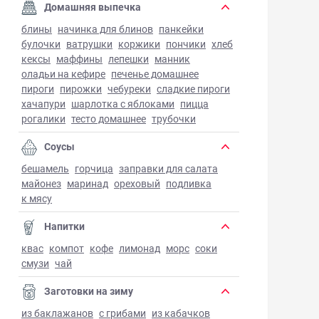
Домашняя выпечка
блины
начинка для блинов
панкейки
булочки
ватрушки
коржики
пончики
хлеб
кексы
маффины
лепешки
манник
оладьи на кефире
печенье домашнее
пироги
пирожки
чебуреки
сладкие пироги
хачапури
шарлотка с яблоками
пицца
рогалики
тесто домашнее
трубочки
Соусы
бешамель
горчица
заправки для салата
майонез
маринад
ореховый
подливка
к мясу
Напитки
квас
компот
кофе
лимонад
морс
соки
смузи
чай
Заготовки на зиму
из баклажанов
с грибами
из кабачков