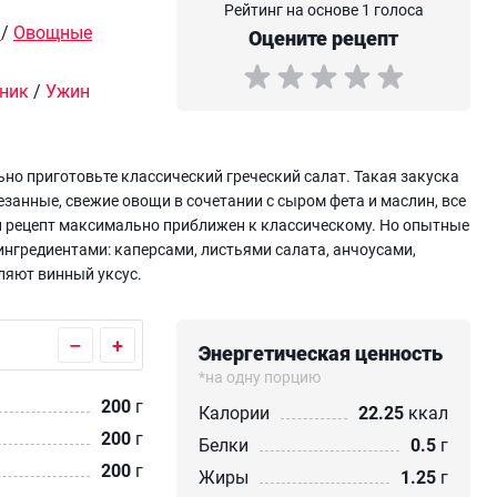
Рейтинг на основе 1 голоса
/
Овощные
Оцените рецепт
ник
/
Ужин
ьно приготовьте классический греческий салат. Такая закуска
езанные, свежие овощи в сочетании с сыром фета и маслин, все
й рецепт максимально приближен к классическому. Но опытные
ингредиентами: каперсами, листьями салата, анчоусами,
ляют винный уксус.
–
+
Энергетическая ценность
*на одну порцию
200
г
Калории
22.25
ккал
200
г
Белки
0.5
г
200
г
Жиры
1.25
г