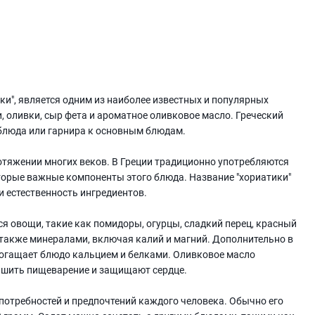
ики", является одним из наиболее известных и популярных
, оливки, сыр фета и ароматное оливковое масло. Греческий
 блюда или гарнира к основным блюдам.
отяжении многих веков. В Греции традиционно употребляются
торые важные компоненты этого блюда. Название "хориатики"
и естественность ингредиентов.
я овощи, такие как помидоры, огурцы, сладкий перец, красный
а также минералами, включая калий и магний. Дополнительно в
богащает блюдо кальцием и белками. Оливковое масло
чшить пищеварение и защищают сердце.
 потребностей и предпочтений каждого человека. Обычно его