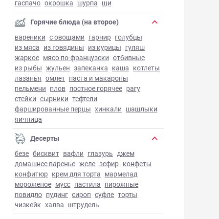
гаспачо
окрошка
шурпа
щи
Горячие блюда (на второе)
вареники
с овощами
гарнир
голубцы
из мяса
из говядины
из курицы
гуляш
жаркое
мясо по-французски
отбивные
из рыбы
жульен
запеканка
каша
котлеты
лазанья
омлет
паста и макароны
пельмени
плов
постное горячее
рагу
стейки
сырники
тефтели
фаршированные перцы
хинкали
шашлыки
яичница
Десерты
безе
бисквит
вафли
глазурь
джем
домашнее варенье
желе
зефир
конфеты
конфитюр
крем для торта
мармелад
мороженое
мусс
пастила
пирожные
повидло
пудинг
сироп
суфле
торты
чизкейк
халва
штрудель