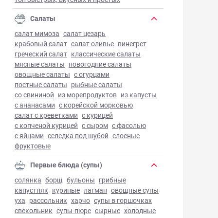
Салаты
салат мимоза
салат цезарь
крабовый салат
салат оливье
винегрет
греческий салат
классические салаты
мясные салаты
новогодние салаты
овощные салаты
с огурцами
постные салаты
рыбные салаты
со свининой
из морепродуктов
из капусты
с ананасами
с корейской морковью
салат с креветками
с курицей
с копченой курицей
с сыром
с фасолью
с яйцами
селедка под шубой
слоеные
фруктовые
Первые блюда (супы)
солянка
борщ
бульоны
грибные
капустняк
куриные
лагман
овощные супы
уха
рассольник
харчо
супы в горшочках
свекольник
супы-пюре
сырные
холодные