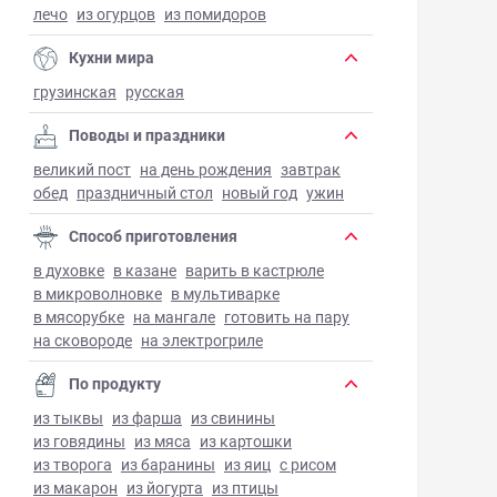
лечо
из огурцов
из помидоров
Кухни мира
грузинская
русская
Поводы и праздники
великий пост
на день рождения
завтрак
обед
праздничный стол
новый год
ужин
Способ приготовления
в духовке
в казане
варить в кастрюле
в микроволновке
в мультиварке
в мясорубке
на мангале
готовить на пару
на сковороде
на электрогриле
По продукту
из тыквы
из фарша
из свинины
из говядины
из мяса
из картошки
из творога
из баранины
из яиц
с рисом
из макарон
из йогурта
из птицы