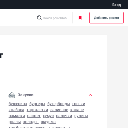
Вход
Добавить рецепт
Поиск рецептов
т
ссический греческий салат - фото готового блюда
Закуски
буженина
бургеры
бутерброды
гренки
колбаса
тарталетки
заливное
канапе
намазки
паштет
хумус
палочки
рулеты
роллы
холодец
шаурма
топ быстрых, вкусных и простых