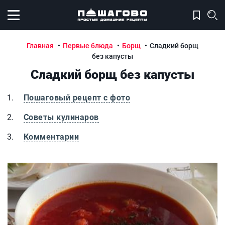
Открыть меню
Главная
Первые блюда
Борщ
Сладкий борщ
без капусты
Сладкий борщ без капусты
Пошаговый рецепт с фото
Советы кулинаров
Комментарии
Сладкий борщ без капусты
С