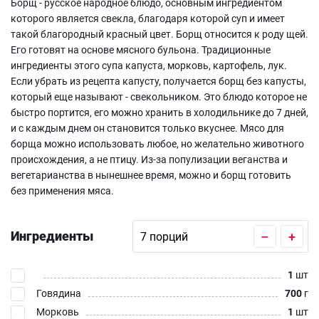
Борщ - русское народное блюдо, основным ингредиентом
которого является свекла, благодаря которой суп и имеет
такой благородный красный цвет. Борщ относится к роду щей.
Его готовят на основе мясного бульона. Традиционные
ингредиенты этого супа капуста, морковь, картофель, лук.
Если убрать из рецепта капусту, получается борщ без капусты,
который еще называют - свекольником. Это блюдо которое не
быстро портится, его можно хранить в холодильнике до 7 дней,
и с каждым днем он становится только вкуснее. Мясо для
борща можно использовать любое, но желательно животного
происхождения, а не птицу. Из-за популизации веганства и
вегетарианства в нынешнее время, можно и борщ готовить
без применения мяса.
Ингредиенты
–
+
1
шт
Говядина
700
г
Морковь
1
шт