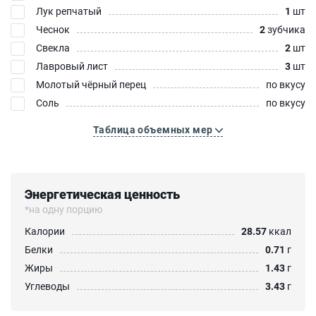
Лук репчатый
1
шт
Чеснок
2
зубчика
Свекла
2
шт
Лавровый лист
3
шт
Молотый чёрный перец
по вкусу
Соль
по вкусу
Таблица объемных мер
Энергетическая ценность
*на одну порцию
Калории
28.57
ккал
Белки
0.71
г
Жиры
1.43
г
Углеводы
3.43
г