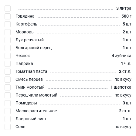
3
литра
Говядина
500
г
Картофель
5
шт
Морковь
2
шт
Лук репчатый
1
шт
Болгарский перец
1
шт
Чеснок
4
зубчика
Паприка
1
ч.л.
Томатная паста
2
ст.л.
Смесь перцев
по вкусу
Тмин молотый
1
щепотка
Перец чили молотый
по вкусу
Помидоры
3
шт
Масло растительное
2
ст.л.
Лавровый лист
1
шт
Соль
по вкусу