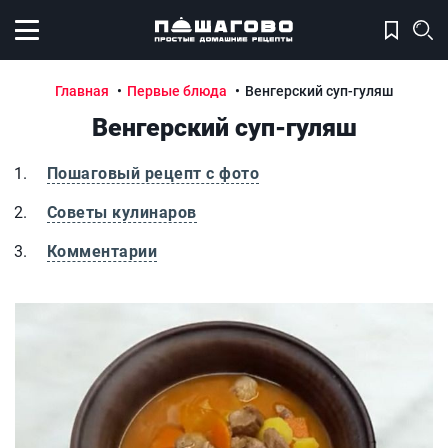
Открыть меню
Главная
Первые блюда
Венгерский суп-гуляш
Венгерский суп-гуляш
Пошаговый рецепт с фото
Советы кулинаров
Комментарии
Венгерский суп-гуляш
В