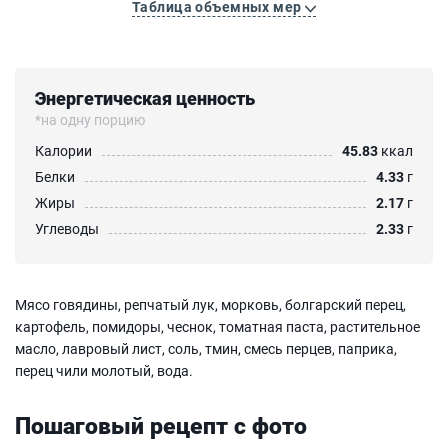
Таблица объемных мер
Энергетическая ценность
*на одну порцию
Калории
45.83
ккал
Белки
4.33
г
Жиры
2.17
г
Углеводы
2.33
г
Мясо говядины, репчатый лук, морковь, болгарский перец,
картофель, помидоры, чеснок, томатная паста, растительное
масло, лавровый лист, соль, тмин, смесь перцев, паприка,
перец чили молотый, вода.
Пошаговый рецепт с фото