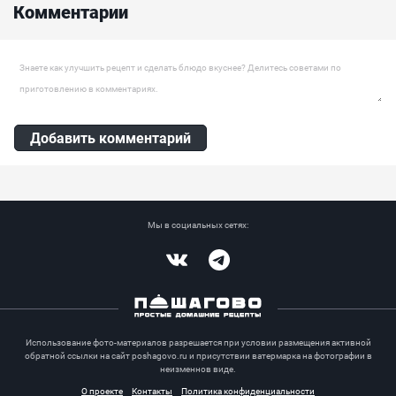
Комментарии
в домашних условиях из совершенно доступных ингредиентов....
Ингредиенты:
Яйцо куриное, Сыр сливочный, Сливки 33%, Сахар, Ванильный
Оставить комментарий
сахар, Крахмал кукурузный, Сок лимона
Добавить комментарий
Мы в социальных сетях:
Vkontakte
Telegram
Использование фото-материалов разрешается при условии размещения активной
обратной ссылки на сайт poshagovo.ru и присутствии ватермарка на фотографии в
неизменнов виде.
О проекте
Контакты
Политика конфиденциальности