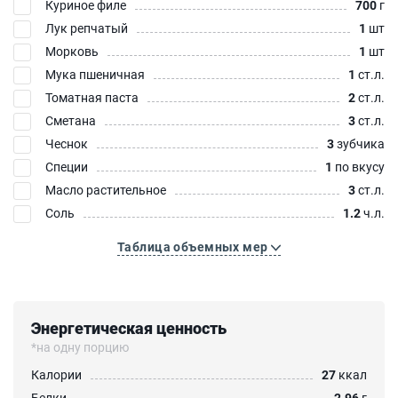
Куриное филе
700
г
Лук репчатый
1
шт
Морковь
1
шт
Мука пшеничная
1
ст.л.
Томатная паста
2
ст.л.
Сметана
3
ст.л.
Чеснок
3
зубчика
Специи
1
по вкусу
Масло растительное
3
ст.л.
Соль
1.2
ч.л.
Таблица объемных мер
Энергетическая ценность
*на одну порцию
Калории
27
ккал
Белки
2.96
г