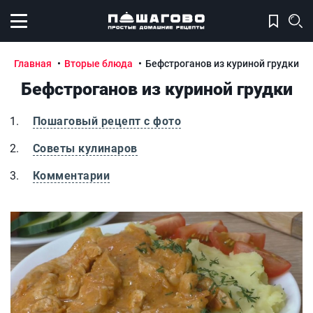
Открыть меню
Главная
Вторые блюда
Бефстроганов из куриной грудки
Бефстроганов из куриной грудки
Пошаговый рецепт с фото
Советы кулинаров
Комментарии
Бефстроганов из куриной грудки
Б