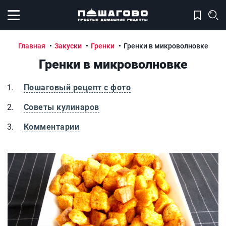
Открыть меню
Главная
Закуски
Гренки
Гренки в микроволновке
Гренки в микроволновке
Пошаговый рецепт с фото
Советы кулинаров
Комментарии
Гренки в микроволновке
Г