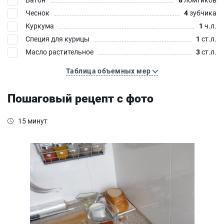
Чеснок
4
зубчика
Куркума
1
ч.л.
Специя для курицы
1
ст.л.
Масло растительное
3
ст.л.
Таблица объемных мер
Пошаговый рецепт с фото
15 минут