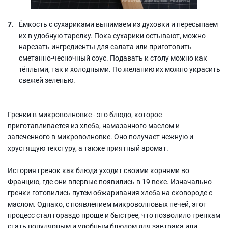
Ёмкость с сухариками вынимаем из духовки и пересыпаем
их в удобную тарелку. Пока сухарики остывают, можно
нарезать ингредиенты для салата или приготовить
сметанно-чесночный соус. Подавать к столу можно как
тёплыми, так и холодными. По желанию их можно украсить
свежей зеленью.
Гренки в микроволновке - это блюдо, которое
приготавливается из хлеба, намазанного маслом и
запеченного в микроволновке. Оно получает нежную и
хрустящую текстуру, а также приятный аромат.
История гренок как блюда уходит своими корнями во
Францию, где они впервые появились в 19 веке. Изначально
гренки готовились путем обжаривания хлеба на сковороде с
маслом. Однако, с появлением микроволновых печей, этот
процесс стал гораздо проще и быстрее, что позволило гренкам
стать популярным и удобным блюдом для завтрака или