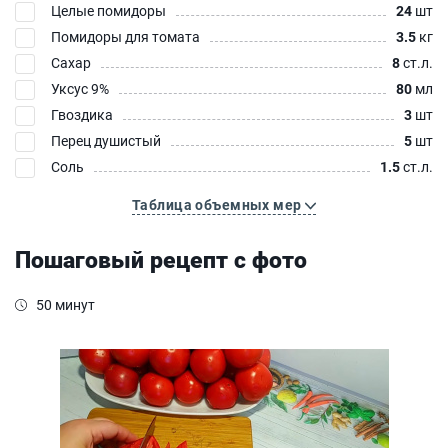
Целые помидоры
24
шт
Помидоры для томата
3.5
кг
Сахар
8
ст.л.
Уксус 9%
80
мл
Гвоздика
3
шт
Перец душистый
5
шт
Соль
1.5
ст.л.
Таблица объемных мер
Пошаговый рецепт с фото
50 минут