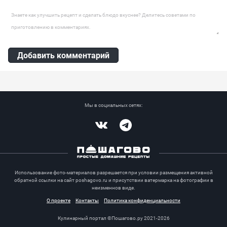
Оставить комментарий
Добавить комментарий
Мы в социальных сетях:
Vkontakte
Telegram
Использование фото-материалов разрешается при условии размещения активной
обратной ссылки на сайт poshagovo.ru и присутствии ватермарка на фотографии в
неизменнов виде.
О проекте
Контакты
Политика конфиденциальности
Кулинарный портал ©Пошагово.ру 2021-2026