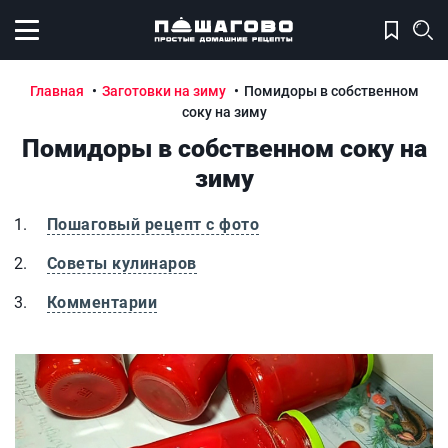
Открыть меню
Главная
Заготовки на зиму
Помидоры в собственном
соку на зиму
Помидоры в собственном соку на
зиму
Пошаговый рецепт с фото
Советы кулинаров
Комментарии
Помидоры в собственном соку на зиму
П