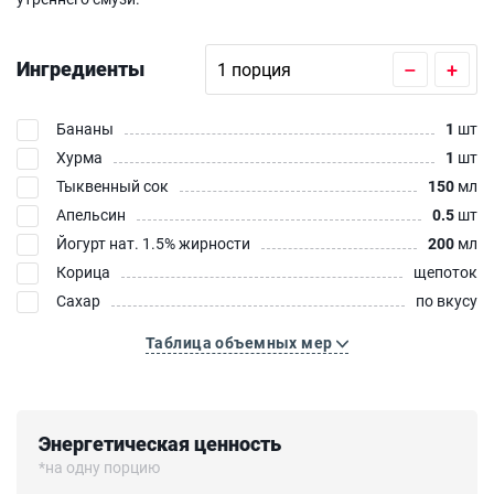
Ингредиенты
–
+
Бананы
1
шт
Хурма
1
шт
Тыквенный сок
150
мл
Апельсин
0.5
шт
Йогурт нат. 1.5% жирности
200
мл
Корица
щепоток
Сахар
по вкусу
Таблица объемных мер
Энергетическая ценность
*на одну порцию