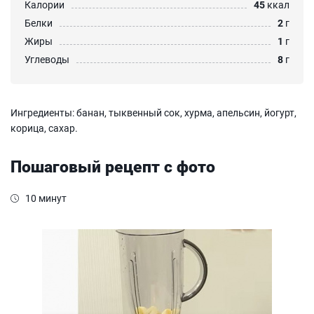
Калории
45
ккал
Белки
2
г
Жиры
1
г
Углеводы
8
г
Ингредиенты: банан, тыквенный сок, хурма, апельсин, йогурт,
корица, сахар.
Пошаговый рецепт с фото
10 минут