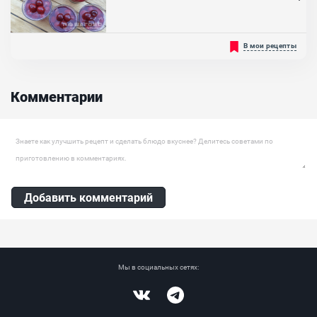
для его приготовления....
Советуем вам попробовать вишнёвое желе у себя дома, ведь оно
В мои рецепты
получается в разы натуральнее и вкуснее покупного. Можно
удивить и порадовать своих близких этой сладостью. Также вы
можете подать его к чаю для своих гостей, если у вас дома не
осталось никаких сладостей....
Комментарии
Оставить комментарий
Добавить комментарий
Мы в социальных сетях:
Vkontakte
Telegram