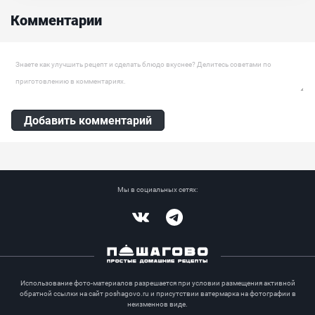
Филе судака, Картофель, Морковь , Красный лук, Свежая зелень
Комментарии
Оставить комментарий
Добавить комментарий
Мы в социальных сетях:
Vkontakte
Telegram
Использование фото-материалов разрешается при условии размещения активной
обратной ссылки на сайт poshagovo.ru и присутствии ватермарка на фотографии в
неизменнов виде.