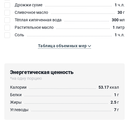
Дрожжи сухие
1
ч.л.
Сливочное масло
30
г
Тёплая кипяченная вода
300
мл
Растительное масло
1
литр
Соль
1
ч.л.
Таблица объемных мер
Энергетическая ценность
*на одну порцию
Калории
53.17
ккал
Белки
1
г
Жиры
2.5
г
Углеводы
7
г