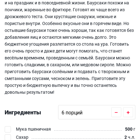
и на праздник и в повседневной жизни. Баурсаки похожи на
пончики, жаренные во фритюре. Готовят их чаще всего из
дрожжевого теста. Они хрустящие снаружи, нежные и
пористые внутри. Особенно вкусные они в горячем виде. Но
остывшие баурсаки тоже очень хороши, так как готовятся без
добавления яиц и остаются мягкими очень долго. Это
бюджетное угощения разлетается со стола на ура. Готовить
его очень просто и даже дети могут помогать, что станет
весёлым временем, проведенным с семьёй. Баурсаки можно
готовить сладкими, в сахарном, или медовом сиропе. Можно
приготовить баурсаки солёными и подавать с творожным и
сметанными соусами, чесноком и зелень. Приготовите эту
простую и бюджетную выпечку и вы точно останетесь
довольны результатом!
Ингредиенты
–
+
Мука пшеничная
500
г
Сахар
2
ч.л.