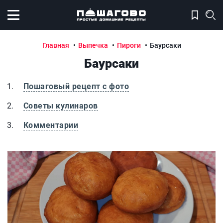
Открыть меню
Главная
Выпечка
Пироги
Баурсаки
Баурсаки
Пошаговый рецепт с фото
Советы кулинаров
Комментарии
Баурсаки
Б