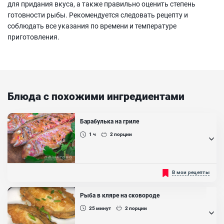
для придания вкуса, а также правильно оценить степень
готовности рыбы. Рекомендуется следовать рецепту и
соблюдать все указания по времени и температуре
приготовления.
Блюда с похожими ингредиентами
Барабулька на гриле
1 ч
2
порции
Барабулька – это совсем небольшая, но очень вкусная морская
В мои рецепты
рыбка. Готовится она невероятно быстро и просто. И этот рецепт
тому доказательство. Идеально эта рыбка подойдет, если вы
готовите угощение на природе для большой компании, так как
Рыба в кляре на сковороде
заморачиваться с приготовлением точно не придется....
25
минут
2
порции
Ингредиенты: