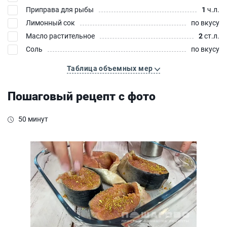
Приправа для рыбы
1
ч.л.
Лимонный сок
по вкусу
Масло растительное
2
ст.л.
Соль
по вкусу
Таблица объемных мер
Пошаговый рецепт с фото
50 минут