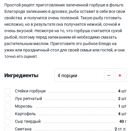
Простой рецепт приготовления запеченной горбуше в фольге.
Благородя запеканию в духовке, рыба оставит в себе все свои
свойства и получится очень полезной. Такую рыбу готовить
несложно, но в результате она получается нежной, сочной и
очень вкусной. Несмотря на то, что горбуша считается сухой
рыбой, поэтому перед запеканием её необходимо смазать
растительным маслом. Приготовите это рыбное блюдо на
ужин или праздничный стол для своей семьи или гостей, и они
точно его оценят.
Ингредиенты
–
+
Стейки горбуши
4
шт
Лук репчатый
2
шт
Морковь
1
шт
Картофель
4
шт
Сыр твердый
40
г
Сметана
2
ст.л.