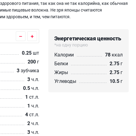
орового питания, так как она не так калорийна, как обычная
римые пищевые волокна. Не зря японцы считаются
им здоровьем, и тем, чем питаются.
–
+
Энергетическая ценность
*на одну порцию
0.25
шт
Калории
78
ккал
200
г
Белки
2.75
г
3
зубчика
Жиры
2.75
г
3
ч.л.
Углеводы
10.5
г
0.5
ч.л.
1
ст.л.
1
ч.л.
4
ст.л.
2
ч.л.
3
ч.л.