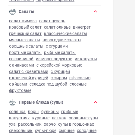
Салаты
салат мимоза
салат цезарь
крабовый салат
салат оливье
винегрет
греческий салат
классические салаты
мясные салаты
новогодние салаты
овощные салаты
с огурцами
постные салаты
рыбные салаты
со свининой
из морепродуктов
из капусты
с ананасами
с корейской морковью
салат с креветками
с курицей
с копченой курицей
с сыром
с фасолью
с яйцами
селедка под шубой
слоеные
фруктовые
Первые блюда (супы)
солянка
борщ
бульоны
грибные
капустняк
куриные
лагман
овощные супы
уха
рассольник
харчо
супы в горшочках
свекольник
супы-пюре
сырные
холодные