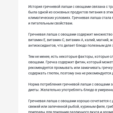
История гречневой лапши с овощами связана с тр
была одной из основных продуктов питания в этих
климатических условиях. Гречневая лапша стала
и питательным свойствам.
Гречневая лапша с овощами содержит множество 
витамин E, витамин C, витамин А, калий, магний, 
антиоксидантов, что делает блюдо полезным для 
Тем не менее, есть некоторые факторы, которые с
овощами. Гречка содержит фитин, который может
рекомендуется промывать или замачивать гречку 
содержать глютен, поэтому она не рекомендуется
Норма потребления гречневой лапши с овощами з
диеты. Желательно употреблять блюдо в умеренны
Гречневая лапша с овощами хорошо сочетается с 
свежей или запеченной рыбой, куриным филе, гр
приправы для придания различного вкуса и арома