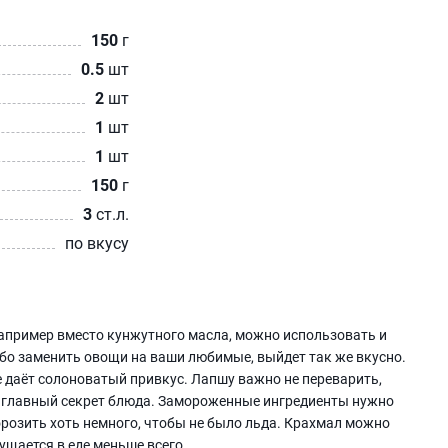
150
г
0.5
шт
2
шт
1
шт
1
шт
150
г
3
ст.л.
по вкусу
например вместо кунжутного масла, можно использовать и
ибо заменить овощи на ваши любимые, выйдет так же вкусно.
е даёт солоноватый привкус. Лапшу важно не переварить,
ый главный секрет блюда. Замороженные ингредиенты нужно
розить хоть немного, чтобы не было льда. Крахмал можно
ущается в еде меньше всего.