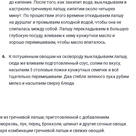
до кипения. После того, как закипит вода, выкладываем в
кастрюлю гречневую лапшу, кипятим около четырех
минут. По прошествии этого времени откидываем лапшу
на дуршлаг и промываем холодной водой, чтобы она не
слипалась между собой. Лапшу перекладываем в большую
глубокую посуду, вливаем к нему кунжутное масло и
хорошо перемешиваем, чтобы масло впиталось.
К потушенным овощам на сковороду выкладываем лапшу,
сюда же вливаем подготовленный соус, солим по вкусу,
насыпаем 3 столовые ложки кунжутных семечек и всё
тщательно перемешиваем. Два стебля зеленого лука рубим
мелко и насыпаем сверху блюда.
ее из гречневой лапши, приготовленной с добавлением
орковь, лук, перец, брокколи, шпинат и другие сочные овощи.
аря комбинации гречневой лапши и свежих овощей.