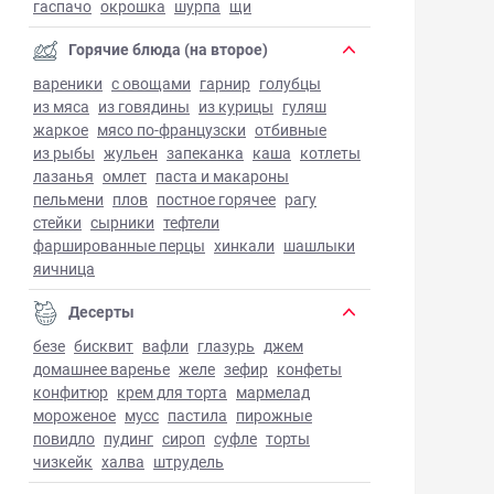
гаспачо
окрошка
шурпа
щи
Горячие блюда (на второе)
вареники
с овощами
гарнир
голубцы
из мяса
из говядины
из курицы
гуляш
жаркое
мясо по-французски
отбивные
из рыбы
жульен
запеканка
каша
котлеты
лазанья
омлет
паста и макароны
пельмени
плов
постное горячее
рагу
стейки
сырники
тефтели
фаршированные перцы
хинкали
шашлыки
яичница
Десерты
безе
бисквит
вафли
глазурь
джем
домашнее варенье
желе
зефир
конфеты
конфитюр
крем для торта
мармелад
мороженое
мусс
пастила
пирожные
повидло
пудинг
сироп
суфле
торты
чизкейк
халва
штрудель