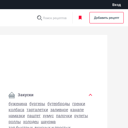
Вход
Добавить рецепт
Поиск рецептов
чневая лапша с овощами - фото готового блюда
Закуски
буженина
бургеры
бутерброды
гренки
колбаса
тарталетки
заливное
канапе
намазки
паштет
хумус
палочки
рулеты
роллы
холодец
шаурма
топ быстрых, вкусных и простых