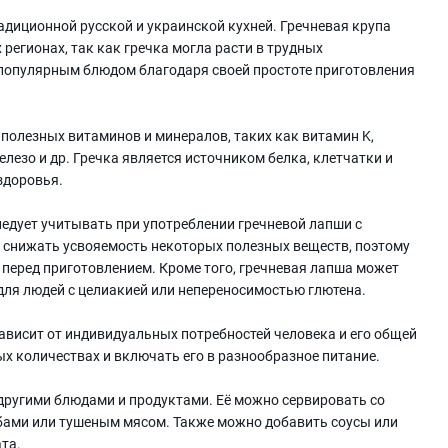
адиционной русской и украинской кухней. Гречневая крупа
 регионах, так как гречка могла расти в трудных
 популярным блюдом благодаря своей простоте приготовления
полезных витаминов и минералов, таких как витамин K,
железо и др. Гречка является источником белка, клетчатки и
здоровья.
ледует учитывать при употреблении гречневой лапши с
 снижать усвояемость некоторых полезных веществ, поэтому
перед приготовлением. Кроме того, гречневая лапша может
 для людей с целиакией или непереносимостью глютена.
ависит от индивидуальных потребностей человека и его общей
х количествах и включать его в разнообразное питание.
другими блюдами и продуктами. Её можно сервировать со
ибами или тушеным мясом. Также можно добавить соусы или
та.