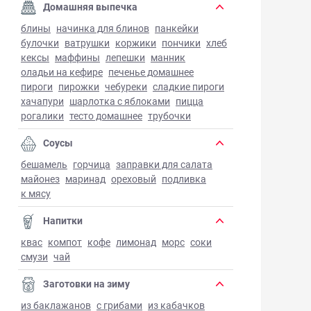
Домашняя выпечка
блины
начинка для блинов
панкейки
булочки
ватрушки
коржики
пончики
хлеб
кексы
маффины
лепешки
манник
оладьи на кефире
печенье домашнее
пироги
пирожки
чебуреки
сладкие пироги
хачапури
шарлотка с яблоками
пицца
рогалики
тесто домашнее
трубочки
Соусы
бешамель
горчица
заправки для салата
майонез
маринад
ореховый
подливка
к мясу
Напитки
квас
компот
кофе
лимонад
морс
соки
смузи
чай
Заготовки на зиму
из баклажанов
с грибами
из кабачков