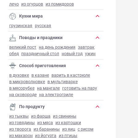
лечо
из огурцов
из помидоров
Кухни мира
грузинская
русская
Поводы и праздники
великий пост
на день рождения
завтрак
обед
праздничный стол
новый год
ужин
Способ приготовления
в духовке
в казане
варить в кастрюле
в микроволновке
в мультиварке
в мясорубке
на мангале
готовить на пару
на сковороде
на электрогриле
По продукту
из тыквы
из фарша
из свинины
из говядины
из мяса
из картошки
из творога
из баранины
из яиц
с рисом
из макарон
из йогурта
из птицы