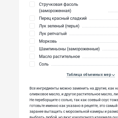
Стручковая фасоль
(замороженная)
Перец красный сладкий
Лук зеленый (перья)
Лук репчатый
Морковь
Шампиньоны (замороженные)
Масло растительное
Соль
Таблица объемных мер
Все ингредиенты можно заменить на другие, как 
оливковое масло, и другое растительное масло, л
Не переборщите с солью, так как соевый соус тож
готовьте именно как указано в рецепте, это сам
заранее вытащить с морозильной камеры и размо
выбрать любой, но вкус кукурузного крахмала ощ