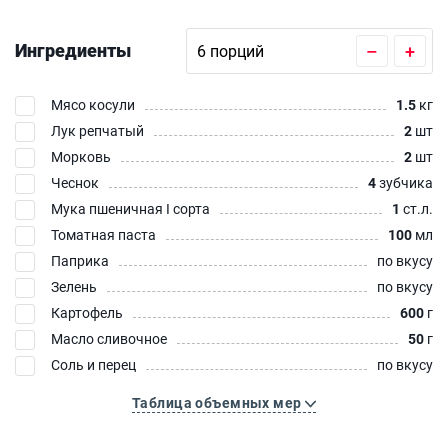
Ингредиенты
–
+
Мясо косули
1.5
кг
Лук репчатый
2
шт
Морковь
2
шт
Чеснок
4
зубчика
Мука пшеничная I сорта
1
ст.л.
Томатная паста
100
мл
Паприка
по вкусу
Зелень
по вкусу
Картофель
600
г
Масло сливочное
50
г
Соль и перец
по вкусу
Таблица объемных мер