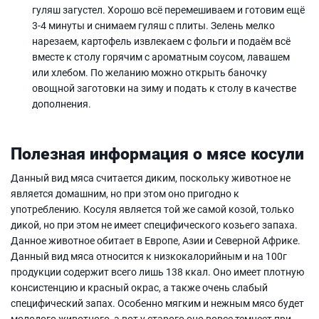
гуляш загустел. Хорошо всё перемешиваем и готовим ещё
3-4 минуты и снимаем гуляш с плиты. Зелень мелко
нарезаем, картофель извлекаем с фольги и подаём всё
вместе к столу горячим с ароматным соусом, лавашем
или хлебом. По желанию можно открыть баночку
овощной заготовки на зиму и подать к столу в качестве
дополнения.
Полезная информация о мясе косули
Данный вид мяса считается диким, поскольку животное не
является домашним, но при этом оно пригодно к
употреблению. Косуля является той же самой козой, только
дикой, но при этом не имеет специфического козьего запаха.
Данное животное обитает в Европе, Азии и Северной Африке.
Данный вид мяса относится к низкокалорийным и на 100г
продукции содержит всего лишь 138 ккал. Оно имеет плотную
консистенцию и красный окрас, а также очень слабый
специфический запах. Особенно мягким и нежным мясо будет
молодого животного, а вот у старого оно вовсе темнеет при